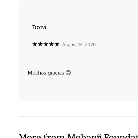
Y la redujeron a dependencias,
Profundas expectativas y temores.
Dora
Estas son las principales causas de los sufrimientos.
Hay muchas causas menores.
August 14, 2020
Pero las principales causas de los sufrimientos son las expe
Así como los temores.
Muchas gracias 😊
Y luego los grandes maestros comenzaron a trabajar en ello
En primer lugar,
¿qué son las dependencias?
Dependemos de muchas cosas en la vida,
Incluyendo la ropa que usamos,
La comida que comemos,
More from Mohanji Founda