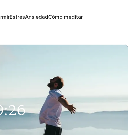
rmir
Estrés
Ansiedad
Cómo meditar
9:26