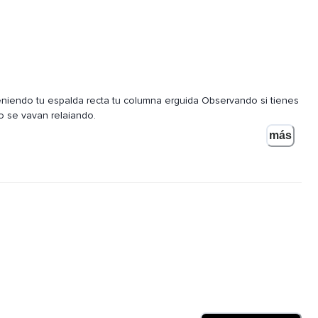
iendo tu espalda recta tu columna erguida Observando si tienes
 se vayan relajando,
más
n de la mandíbula suavizando la expresión de tu rostro relajando
 que el abdomen se expanda y exhalando suavemente por la boca
 como si tuviésemos un globo dentro y exhalando lentamente
áctica vamos a hacer lo que se llama la respiración de nueve
ales y que nos ayuda a equilibrar nuestro sistema nervioso
nergía de viento y la mente monta esta energía como si fuese un