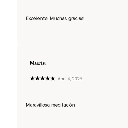
Respira a través de ambas fosas nasales inhalando y exhal
de tu mente si no es así no te preocupes,
Excelente. Muchas gracias!
No te frustres a veces los efectos tardan un poco en aparec
hoy podemos tener la intención para practicar para nuestro 
extender este deseo a los demás y en silencio a medida que
sintiendo las sutiles energías del viento que se mueven a t
Relajante imagina sentarte solo,
Sola en ese espacio y delante ver a su mentor puede ser u
María
Puede ser una deidad cualquier cosa o cualquier ser que enc
Bondad,
April 4, 2025
Liberación imagina su piel lumincente casi como si fuese u
todo lo que hay a su alrededor imagínalo mirándote con cari
Maravillosa meditación
Ternura,
Amor admirando en él las cualidades que encarna y que te g
agua para beber,