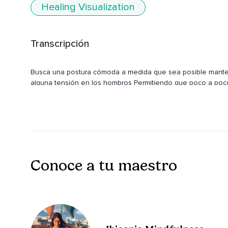
Healing Visualization
Transcripción
Busca una postura cómoda a medida que sea posible manten
alguna tensión en los hombros Permitiendo que poco a poco
Alejándolos de las orejas soltando también cualquier tensió
el entrecejo,
La frente Vamos a tomar algunas respiraciones lentas,
Profundas de limpieza,
Conoce a tu maestro
De purificación Inhalando lentamente por la nariz dejando
Hagamos eso dos veces más inhalando inflando el abdomen
por la boca y una vez más,
Inhalamos exhalamos y a medida que comenzamos nuestra pr
pasos Es una respiración en la que alternamos las fosas nas
Podemos imaginar que la respiración es una energía sutil e