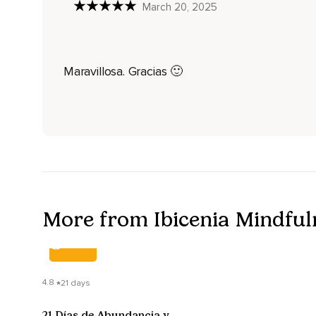
March 20, 2025
Profundas haciendo una dedicación de tu práctica cualquier
una semilla en tu corazón y dedica el cultivo y el crecimient
todos los demás muchas gracias Namaste
Maravillosa. Gracias 🙂
More from Ibicenia Mindful
COURSE
4.8
21 days
21 Días de Abundancia y