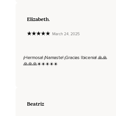
Una infusión,
Incienso,
Elizabeth.
Velas,
Flores haciendo cualquier tipo de ofrenda a tu mentor imagi
March 24, 2025
Con gratitud y comienza tu conversación con él o con ella 
tal vez has tenido miedo de compartir con los demás imagin
simplemente las acoge liberándote de ellas y diciéndote est
que ahora puedas ver cuán similares somos realmente las c
¡Hermosa! ¡Namaste! ¡Gracias Ibicenia! 🙏🙏
🙏🙏🙏☀️☀️☀️☀️☀️
Tú también las tienes estoy aquí porque soy parte de tu propi
mentor y compartir con él sus cualidades liberadoras pídel
lo necesites imagina que te contesta estoy aquí para ti sie
en un néctar de curación de color arcoiris y que se derrite 
del canal central imagina que las gotas de este néctar comi
mental y tu propio sistema nervioso puedes ahora utilizar t
mentor se mueve a través del canal central convirtiéndose
también al canal derecho o al canal izquierdo y descansa po
Beatriz
energías que se mueven a través de tu cuerpo esta es la e
ir todas las imágenes toma algunas respiraciones lentas,