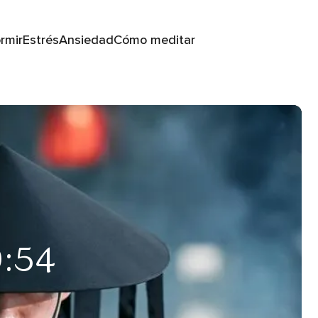
rmir
Estrés
Ansiedad
Cómo meditar
9:54