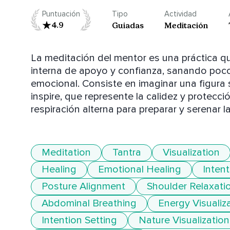
Puntuación
Tipo
Actividad
4.9
Guiadas
Meditación
La meditación del mentor es una práctica q
interna de apoyo y confianza, sanando poco 
emocional. Consiste en imaginar una figura s
inspire, que represente la calidez y protecci
respiración alterna para preparar y serenar l
Meditation
Tantra
Visualization
Healing
Emotional Healing
Intent
Posture Alignment
Shoulder Relaxati
Abdominal Breathing
Energy Visualiz
Intention Setting
Nature Visualization