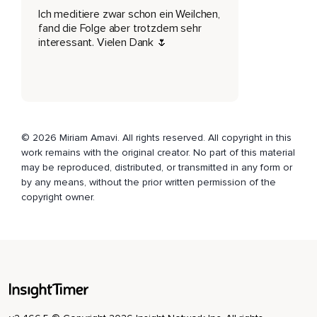
Ich meditiere zwar schon ein Weilchen,
meditiert,
fand die Folge aber trotzdem sehr
Sondern auch ganz ganz langsam anfangen kann und nicht
interessant. Vielen Dank 🌷
zu viel davon zu erwarten und ja,
Ich glaube einfach,
Dass Meditation für jeden irgendwie auch was anderes ist
und dass für jeden auch eine andere Meditation passt und
dass da jeder einfach so das finden kann,
© 2026 Miriam Amavi. All rights reserved. All copyright in this
work remains with the original creator. No part of this material
Was gut tut,
may be reproduced, distributed, or transmitted in any form or
by any means, without the prior written permission of the
Wenn es überhaupt Meditation ist,
copyright owner.
Das ist ja auch nicht für jeden was,
Aber ich habe einfach gemerkt und das habe ich auch in der
letzten Folge schon gesagt,
Dass die Meditation irgendwie genau das ist,
Was einem selber die Möglichkeit gibt,