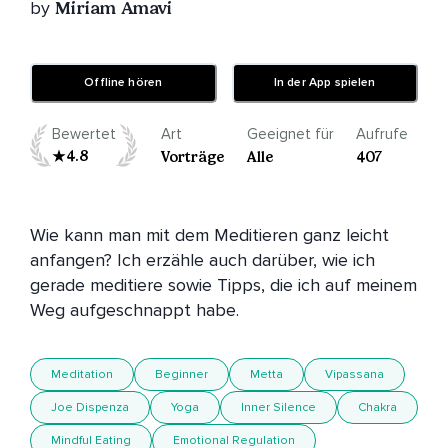
by
Miriam Amavi
Offline hören
In der App spielen
Bewertet
Art
Geeignet für
Aufrufe
4.8
Vorträge
Alle
407
Wie kann man mit dem Meditieren ganz leicht 
anfangen? Ich erzähle auch darüber, wie ich 
gerade meditiere sowie Tipps, die ich auf meinem 
Weg aufgeschnappt habe.
Meditation
Beginner
Metta
Vipassana
Joe Dispenza
Yoga
Inner Silence
Chakra
Mindful Eating
Emotional Regulation