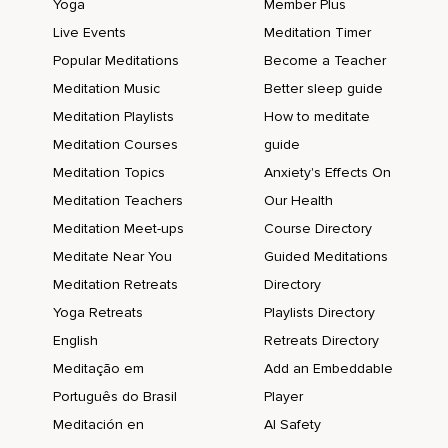
Yoga
Member Plus
Ja,
Live Events
Meditation Timer
Jeder kann da irgendwie auch immer irgendwie das machen,
Popular Meditations
Become a Teacher
Was gerade passt und es gibt so ein Beispiel,
Meditation Music
Better sleep guide
Meditation Playlists
How to meditate
Ich habe hier mal so ein paar Sachen rausgesucht,
Meditation Courses
guide
Ich will dazu jetzt gar nicht so viel sagen,
Meditation Topics
Anxiety's Effects On
Aber nur so um so einen kleinen Überblick zu schaffen,
Meditation Teachers
Our Health
Zum Beispiel gibt es die Metta-Meditation,
Meditation Meet-ups
Course Directory
Meditate Near You
Guided Meditations
Kennt man vielleicht,
Meditation Retreats
Directory
Das ist so eine buddhistische Meditation,
Yoga Retreats
Playlists Directory
Bei der es um liebevolle Güte geht,
English
Retreats Directory
Also dass man quasi sich selber Liebe und Güte gibt und
Meditação em
Add an Embeddable
den anderen und ja,
Português do Brasil
Player
Also ich finde es eine sehr schöne Meditation,
Meditación en
AI Safety