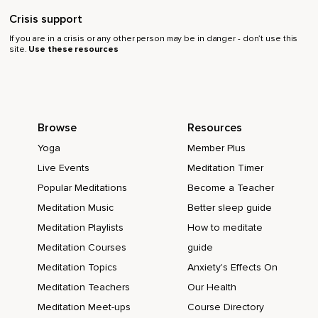
Wünsche allen Lebewesen auf dieser Erde,
Crisis support
Dass sie Gleichmut und Frieden finden mögen.
If you are in a crisis or any other person may be in danger - don’t use this
site.
Use these resources
Möget ihr das Entstehen und Vergehen von allem mit
Gelassenheit und Gleichmut betrachten.
Euer Glück und euer Leiden hängt von eurem Handeln ab
und nicht von dem,
Browse
Resources
Was ich euch wünsche.
Yoga
Member Plus
Möget ihr Offenheit,
Live Events
Meditation Timer
Gelassenheit und Frieden finden.
Popular Meditations
Become a Teacher
Richte die Aufmerksamkeit jetzt wieder auf dich selbst,
Meditation Music
Better sleep guide
Meditation Playlists
How to meditate
So wie du hier mit einem friedvollen und offenen Herzen auf
der Erde sitzt,
Meditation Courses
guide
Meditation Topics
Anxiety's Effects On
Und wiederhole die folgenden Sätze.
Meditation Teachers
Our Health
Möge ich das Entstehen und Vergehen von allem mit
Meditation Meet-ups
Course Directory
Gelassenheit und Gleichmut betrachten.