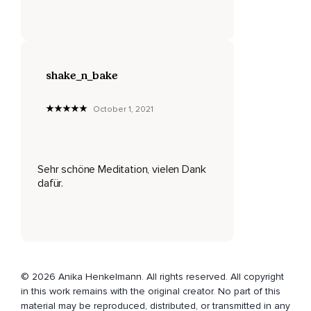
umgeben sein und widme diese guten Wünsche dann,
Wenn du dich dazu bereit fühlst,
Anderen geliebten Menschen.
shake_n_bake
Atme dabei sanft weiter,
Egal was sich in dir zeigt.
October 1, 2021
Erkenne,
Während du an jede einzelne Person denkst,
Sehr schöne Meditation, vielen Dank
Dass alle Wesen die Früchte ihres eigenen Handelns ernten
dafür.
und sprich die nun folgenden Sätze zu all diesen geliebten
Menschen.
Euer Glück und euer Leiden hängen von eurem Handeln ab
und nicht von dem,
Was ich euch wünsche.
© 2026 Anika Henkelmann. All rights reserved. All copyright
Möget ihr Offenheit,
in this work remains with the original creator. No part of this
material may be reproduced, distributed, or transmitted in any