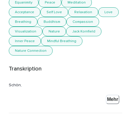
Equanimity
Peace
Meditation
Acceptance
Self Love
Relaxation
Love
Breathing
Buddhism
Compassion
Visualization
Nature
Jack Kornfield
Inner Peace
Mindful Breathing
Nature Connection
Transkription
Schön,
Dass du hier bist zur heutigen Meditation.
Mehr
Mein Name ist Annika und in der heutigen Meditation geht
es um mehr Gelassenheit und inneren Frieden.
Finde eine aufrechte und bequeme Sitzposition,