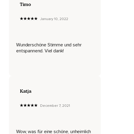
Timo
Verweile einen Moment in der Stille,
Während du ruhig und stabil diesen großen Tanz des
January 10, 2022
Lebens betrachtest.
Atme nun sanft weiter,
Wunderschöne Stimme und sehr
Während du die folgenden Sätze wiederholst,
entspannend. Viel dank!
Die Gelassenheit und Frieden ausdrücken.
Lasse dich davon stärken und in deinem Inneren die wahre
Qualität der Ruhe inmitten aller Veränderungen wecken.
Möge ich lernen,
Katja
Dass Entstehen und Vergehen aller Dinge mit Gelassenheit
und Gleichmut zu akzeptieren.
December 7, 2021
Möge ich inmitten der Veränderungen offen,
Ausgeglichen und friedvoll sein.
Lasse Ruhe in jeden Teil deines Wesens strömen.
Wow, was für eine schöne, unheimlich