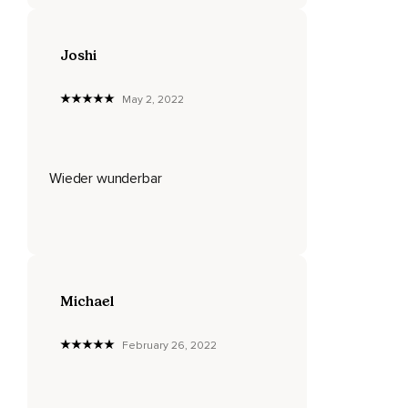
Lasse deinen Körper und deinen Geist nun mit jedem
Atemzug ruhiger werden.
Joshi
Lade nun ein Gefühl des tiefen Friedens ein,
Dich zu erfüllen,
May 2, 2022
Während du achtsam mit jedem Atemzug die nun folgenden
Sätze wiederholst.
Wieder wunderbar
Spüre beim Wiederholen,
Wie du immer und immer ruhiger wirst.
Ein- und ausatmend beruhige ich meinen Körper.
Ein- und ausatmend beruhige ich meinen Geist.
Michael
Möge ich ausgeglichen sein.
Möge ich friedvoll sein.
February 26, 2022
Mit jedem sanften Atemzug beruhige ich meinen Körper.
Ein- und ausatmend beruhige ich meinen Geist.