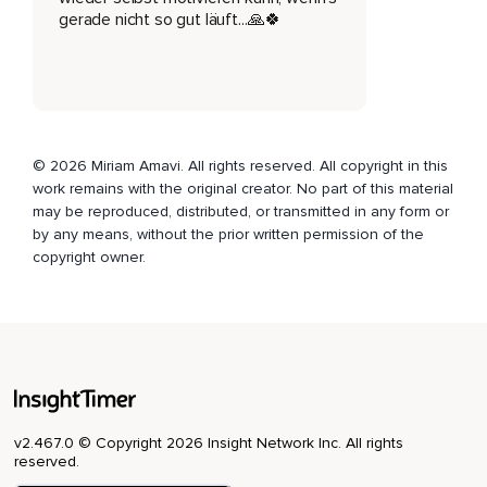
zurechtgelegt.
gerade nicht so gut läuft...🙏🍀
Deswegen könnte es sein,
Dass es ein bisschen durcheinander geht.
Aber das ist ja mein Podcast und da darf ich ja machen,
Was ich will.
© 2026 Miriam Amavi. All rights reserved. All copyright in this
work remains with the original creator. No part of this material
Also ja,
may be reproduced, distributed, or transmitted in any form or
by any means, without the prior written permission of the
Das ist einfach eine kleine feine Folge,
copyright owner.
Wo ich ein bisschen mit euch quatsche und ja,
Einfach so ein bisschen erzähle.
Okay,
Ja,
Also wie schon erwähnt,
v2.467.0 © Copyright 2026 Insight Network Inc. All rights
reserved.
Beschäftige mich ja im Moment ziemlich viel mit so dem
Gesetz der Anziehung.