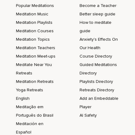
Popular Meditations
Become a Teacher
Also es spricht sozusagen ihr inneres Wesen,
Meditation Music
Better sleep guide
Abraham Hicks eben spricht durch Esther Hicks.
Meditation Playlists
How to meditate
Meditation Courses
guide
Das klingt jetzt vielleicht ein bisschen krass so.
Meditation Topics
Anxiety's Effects On
So,
Meditation Teachers
Our Health
Hä,
Meditation Meet-ups
Course Directory
Wie war es gechannellt?
Meditate Near You
Guided Meditations
Retreats
Directory
Das klingt so ein bisschen WuWu und irgendwie komisch.
Meditation Retreats
Playlists Directory
Und irgendwie,
Yoga Retreats
Retreats Directory
Ich habe,
English
Add an Embeddable
Als ich das erste Mal Abraham Hicks gehört habe,
Meditação em
Player
Português do Brasil
AI Safety
Habe ich so gedacht,
Meditación en
Oh Gott,
Español