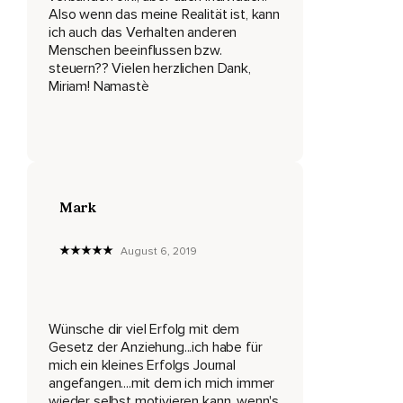
Also wenn das meine Realität ist, kann
Oder gibt es vielleicht irgendwie ganz krasse andere
ich auch das Verhalten anderen
Sachen?
Menschen beeinflussen bzw.
steuern?? Vielen herzlichen Dank,
Und ja,
Miriam! Namastè
Und einfach auch so kleine Sachen,
Die mir irgendwie so ein bisschen,
Wie sagt man,
Mir die Augen geöffnet haben.
Mark
Irgendwelche,
August 6, 2019
Ja,
Aber egal,
Ich fange einfach mal an zu reden,
Wünsche dir viel Erfolg mit dem
Gesetz der Anziehung...ich habe für
Weil sonst wird es wieder durcheinander.
mich ein kleines Erfolgs Journal
angefangen....mit dem ich mich immer
Aber ich habe mir auch jetzt nicht so irgendwas groß
wieder selbst motivieren kann, wenn's