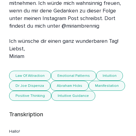
mitnehmen. Ich würde mich wahnsinnig freuen, 
wenn du mir dene Gedanken zu dieser Folge 
unter meinen Instagram Post schreibst. Dort 
findest du mich unter @miriambrennig

Ich wünsche dir einen ganz wunderbaren Tag! 

Liebst,

Law Of Attraction
Emotional Patterns
Intuition
Dr Joe Dispenza
Abraham Hicks
Manifestation
Positive Thinking
Intuitive Guidance
Transkription
Hallo!