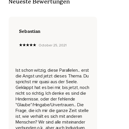
Neueste Bewertungen
Mit irgendwelchen komischen Sachen auseinandergesetzt.
Das alles ist irgendwie voll,
Ich finde voll faszinierend.
Sebastian
Also was so das Gesetz der Anziehung zum Beispiel oder
October 25, 2021
unsere eigene Intuition und irgendwie diese Intelligenz,
Die das Leben irgendwie hervorbringt.
Also einfach sich mit diesen Fragen zu beschäftigen,
Ist schon witzig, diese Parallelen... erst
die Angst und jetzt dieses Thema. Du
Was geht da eigentlich?
sprichst mir quasi aus der Seele.
Ist das eigentlich alles,
Geklappt hat es bei mir, bis jetzt, noch
nicht so richtig. Ich denke es sind die
Wie wir hier so auf der Erde leben,
Hindernisse, oder der fehlende
"Glaube"/Hingabe/Urvertrauen... Die
So ein durchschnittliches Leben?
Frage, die ich mir die ganze Zeit stelle
ist, wie verhält es sich mit anderen
Ist das wirklich alles,
Menschen? Wir sind alle miteinander
Was man da rausholen kann?
verbunden o.k., aber auch Individuen.