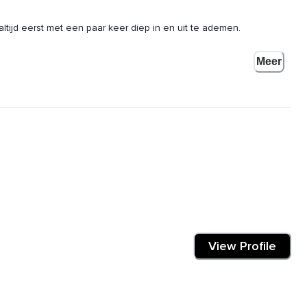
 altijd eerst met een paar keer diep in en uit te ademen.
Meer
View Profile
at daar even je aandacht rusten.