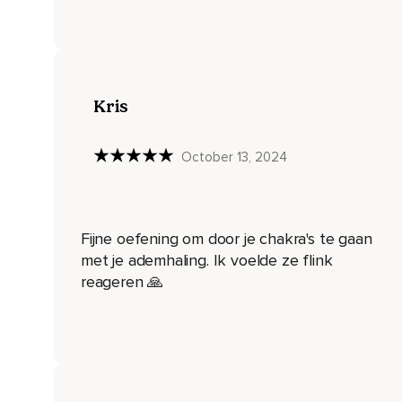
Helemaal onderaan je rug.
En ga dan weer terug met je aandacht naar je kruincentrum,
Boven op je hoofd.
Kris
Adem diep in.
En op de uitademing ga je langs al die centra in je lichaam,
October 13, 2024
Richting je stuitcentrum.
En vervolgens adem je weer in,
Fijne oefening om door je chakra's te gaan
Ga je een halve cirkel omhoog naar je kruincentrum.
met je ademhaling. Ik voelde ze flink
En op de uitademing weer in een rechte lijn langs al die centr
reageren 🙏
Terug naar je stuitcentrum.
En dan mag je deze beweging even rustig een aantal keer in
En terwijl je deze ademhaling doet,
Voel je je misschien heel subtiel alsof je in een andere dim