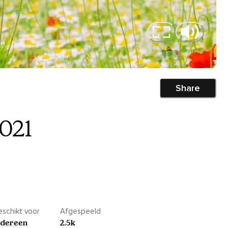
Share
021
schikt voor
Afgespeeld
edereen
2.5k