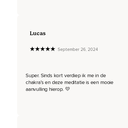
En ga dan ook eventjes naar je derde oog,
Het centrum bij je voorhoofd.
Laat ook daar even je aandacht rusten.
Lucas
En dan weer naar je keelcentrum,
September 26, 2024
Naar je hartcentrum,
Naar je zonnevlecht,
Het centrum boven je navel.
Super. Sinds kort verdiep ik me in de
En naar je tweede centrum,
chakra’s en deze meditatie is een mooie
aanvulling hierop. 💛
Diep onderin je buik,
Het centrum van je creativiteit,
Van je seksualiteit.
En tenslotte nog eventjes,