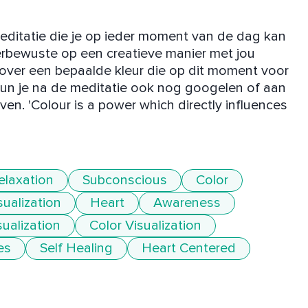
ditatie die je op ieder moment van de dag kan 
rbewuste op een creatieve manier met jou 
 over een bepaalde kleur die op dit moment voor 
 kun je na de meditatie ook nog googelen of aan 
ven. 'Colour is a power which directly influences 
elaxation
Subconscious
Color
sualization
Heart
Awareness
ualization
Color Visualization
es
Self Healing
Heart Centered