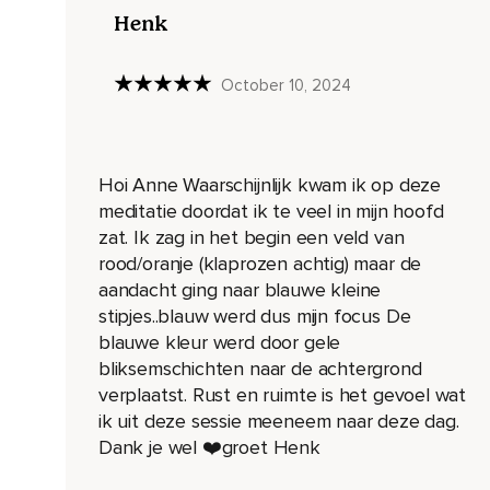
Henk
Alsof heel geleidelijk de energie verandert om je heen.
Dat je je lichaam ietsje minder gaat voelen en dat iets ander
October 10, 2024
Kijk maar of je dat kunt voelen.
En je hoeft er niks bijzonders voor te doen,
Alleen maar je aandacht te brengen naar je lichaam en te vo
Hoi Anne Waarschijnlijk kwam ik op deze
meditatie doordat ik te veel in mijn hoofd
Ga maar weer terug naar je kruincentrum en voel nog een ke
zat. Ik zag in het begin een veld van
Misschien kun je het centrum nu veel duidelijker voelen.
rood/oranje (klaprozen achtig) maar de
aandacht ging naar blauwe kleine
Voel je meer sensaties of vibraties.
stipjes..blauw werd dus mijn focus De
En als je nu niks bijzonders voelt,
blauwe kleur werd door gele
bliksemschichten naar de achtergrond
Is dat ook oké.
verplaatst. Rust en ruimte is het gevoel wat
Naarmate je dit meer oefent,
ik uit deze sessie meeneem naar deze dag.
Dank je wel ❤️groet Henk
Komt het vanzelf.
Maak je absoluut geen zorgen.