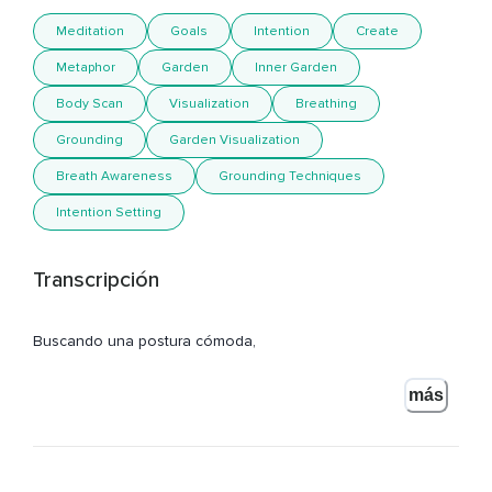
Meditation
Goals
Intention
Create
Metaphor
Garden
Inner Garden
Body Scan
Visualization
Breathing
Grounding
Garden Visualization
Breath Awareness
Grounding Techniques
Intention Setting
Transcripción
Buscando una postura cómoda,
Cerrando los ojos y en estos primeros minutos de la
más
práctica simplemente permitiéndote aterrizar,
Sintiendo que estás aquí.
Puede que la mente todavía está enganchada con algo que