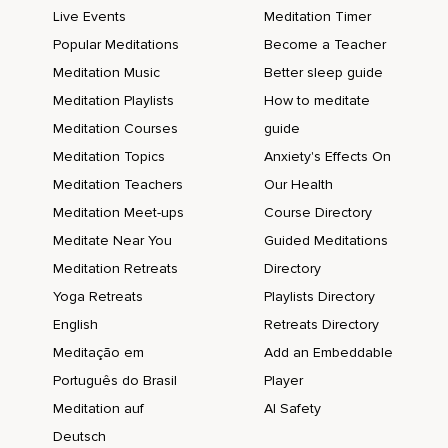
Live Events
Meditation Timer
Está ahí para ti,
Popular Meditations
Become a Teacher
Para que puedas plantar lo que te apetezca.
Meditation Music
Better sleep guide
Piensa qué te gustaría ver en tu huerto o en tu jardín,
Meditation Playlists
How to meditate
Qué verduras,
Meditation Courses
guide
Meditation Topics
Anxiety's Effects On
Qué hortalizas.
Meditation Teachers
Our Health
Puede que a algunas de nosotras nos gustaría que fuese
Meditation Meet-ups
Course Directory
un viñedo,
Meditate Near You
Guided Meditations
Puede que sea un jardín con flores preciosas.
Meditation Retreats
Directory
Deja volar tu imaginación,
Yoga Retreats
Playlists Directory
Imagina lo que más te apetezca,
English
Retreats Directory
Meditação em
Add an Embeddable
Qué te gustaría cultivar.
Português do Brasil
Player
Una vez que seas consciente de lo que quieres cultivar,
Meditation auf
AI Safety
El primer paso sería plantar las semillas.
Deutsch