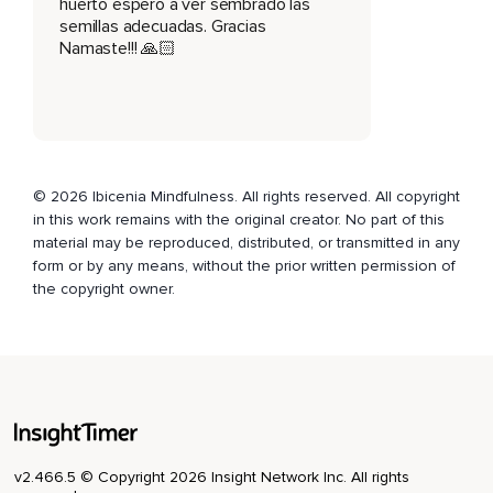
huerto espero a ver sembrado las
Es algo que no podemos controlar,
semillas adecuadas. Gracias
Pero si una vez que te has dado cuenta que te has
Namaste!!! 🙏🏻
distraído,
Amablemente regresa a tu respiración para ayudarte a
sentirte aún más presente.
Conecta con tu cuerpo,
© 2026 Ibicenia Mindfulness. All rights reserved. All copyright
Siente el contacto de tus pies con el suelo,
in this work remains with the original creator. No part of this
Con la superficie,
material may be reproduced, distributed, or transmitted in any
form or by any means, without the prior written permission of
Siente el contacto de los glúteos,
the copyright owner.
Con el asiento,
El soporte que tienes debajo.
Recorre amablemente tu cuerpo por si hay alguna tensión
innecesaria,
Suavizando la expresión de tu rostro,
v2.466.5 © Copyright 2026 Insight Network Inc. All rights