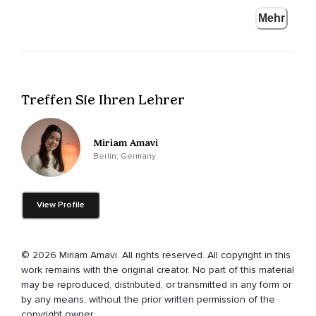
Du hörst meinen Podcast Peaceful Self Project und ich bin
Mehr
Miriam und heute habe ich eine,
Ich hoffe,
Kürzere Folge,
Treffen Sie Ihren Lehrer
In der ich darüber sprechen werde,
Warum es völlig okay ist,
Miriam Amavi
Wenn man sich mal zurückzieht oder was es überhaupt
Berlin, Germany
bedeutet,
Warum wir das machen,
View Profile
Wenn es uns zum Beispiel nicht so gut geht,
Warum wir uns zurückziehen und einfach so ein bisschen so
mein Okay dir zu geben,
© 2026 Miriam Amavi. All rights reserved. All copyright in this
work remains with the original creator. No part of this material
Dass man das eben darf,
may be reproduced, distributed, or transmitted in any form or
by any means, without the prior written permission of the
Weil ich finde oft,
copyright owner.