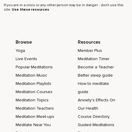
If you are in a crisis or any other person may be in danger - don’t use this
Was ich also immer mal wieder erwähne oder ich lese es
site.
Use these resources
auch noch,
Becoming Supernatural von Dr.
Joe Dispenza und vielleicht bin ich jetzt gerade so ein
bisschen so ein Dispenza-Fanat,
Browse
Resources
Ich weiß es nicht,
Yoga
Member Plus
Live Events
Meditation Timer
Aber ich finde es einfach extrem spannend,
Popular Meditations
Become a Teacher
Ich lerne einfach gerade ganz viel darüber,
Meditation Music
Better sleep guide
Was so die Chakren,
Meditation Playlists
How to meditate
Die Energiezentren eigentlich so aus wissenschaftlicher
Meditation Courses
guide
Sicht sind,
Meditation Topics
Anxiety's Effects On
Was es in unserem Körper macht,
Meditation Teachers
Our Health
Meditation Meet-ups
Course Directory
Wie Energie in unserem Körper fließt,
Meditate Near You
Guided Meditations
Aus was wir eigentlich bestehen,