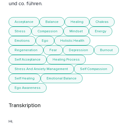
und co. führen.
Acceptance
Balance
Healing
Chakras
Stress
Compassion
Mindset
Energy
Emotions
Ego
Holistic Health
Regeneration
Fear
Depression
Burnout
Self Acceptance
Healing Process
Stress And Anxiety Management
Self Compassion
Self Healing
Emotional Balance
Ego Awareness
Transkription
Hi,