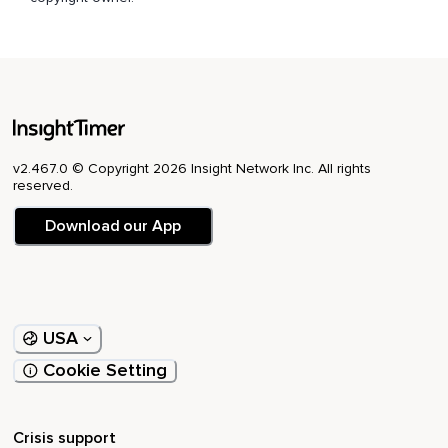
Dass man so viel von sich selber erwartet oder auch von
außen viel von einem erwartet wird in unserer Gesellschaft,
Also dass man,
Dass so von einem erwartet,
Dass man erwartet wird und dass man von sich selber
erwartet,
v2.467.0 © Copyright 2026 Insight Network Inc. All rights
reserved.
Dass man immer funktioniert und alles immer gleich läuft und
man immer das Beste gibt und immer voll auf Trab ist und so
Download our App
und ich hatte jetzt irgendwie gerade so eine kleine,
Ich will jetzt nicht Erleuchtung sagen,
Aber so ich habe so ein bisschen was realisiert und ja und
darüber möchte ich heute gerne sprechen.
USA
Ja,
Cookie Setting
Also wie ich darauf komme ist einfach,
Ich habe so ein Buch gelesen,
Crisis support