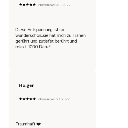
November 30, 2022
Wie liebevoll es ist,
Dass du diesem Körper und dir die Zeit gibst,
Diese Entspannung ist so
Sich zu erholen,
wunderschön..sie hat mich zu Tränen
Sich auszuruhen,
gerührt und zutiefst berührt und
relaxt. 1000 Dank!!!
Sich neu zu sortieren.
Und dein ganzer Körper wird schwer,
Immer schwerer und schwerer.
Und du löst dich von diesem Tag,
Holger
Wirst los.
November 27, 2022
Du bist sicher und getragen.
Du hast einen Platz in dieser Welt und du darfst ihn
einnehmen.
Traumhaft ❤️
Deine Beine werden schwer,