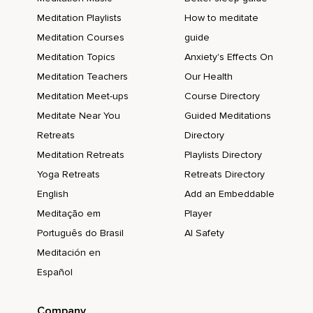
Meditation Playlists
How to meditate
Sie haben es so verdient,
Meditation Courses
guide
Sich auszuruhen,
Meditation Topics
Anxiety's Effects On
Neue Energie zu schöpfen.
Meditation Teachers
Our Health
Deine Hände dürfen loslassen und schwer werden.
Meditation Meet-ups
Course Directory
Meditate Near You
Guided Meditations
Deine Finger und Hände,
Retreats
Directory
Mit denen du sonst so wunderbare Dinge erschaffst,
Meditation Retreats
Playlists Directory
Dürfen sich jetzt niederlegen,
Yoga Retreats
Retreats Directory
Ausruhen.
English
Add an Embeddable
Meditação em
Player
Sie haben es so sehr verdient.
Português do Brasil
AI Safety
Jeder einzelne Finger darf sich in den Schlaf hinein
Meditación en
entspannen.
Español
Deine Hände haben nichts mehr zu tun.
Deine Arme werden schwer,
Company