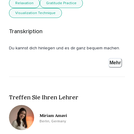
Relaxation
Gratitude Practice
Visualization Technique
Transkription
Du kannst dich hinlegen und es dir ganz bequem machen.
So bequem wie es nur geht.
Mehr
Ganz warm und weich,
Ganz angenehm darf es sein.
Und wenn du dein Nest bereitet hast,
Treffen Sie Ihren Lehrer
Kannst du deine Augen schließen,
Die sonst so treu und liebevoll für dich sehen.
Miriam Amavi
Einmal tief einatmen,
Berlin, Germany
Ausatmen,