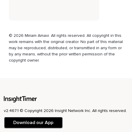
Immer schwerer.
Deine Beine,
Die dich so wunderbar tragen,
© 2026 Miriam Amavi. All rights reserved. All copyright in this
Dürfen sich ausruhen,
work remains with the original creator. No part of this material
may be reproduced, distributed, or transmitted in any form or
Rumliegen.
by any means, without the prior written permission of the
Genauso wie deine Füße,
copyright owner.
Die einfach loslassen dürfen.
Alle Muskeln in deinen Beinen und deinen Füßen dürfen
ganz locker,
Ganz lose werden,
Schwer werden.
v2.467.1 © Copyright 2026 Insight Network Inc. All rights reserved.
Deine Zehen lassen los,
Download our App
Jeder einzelne.