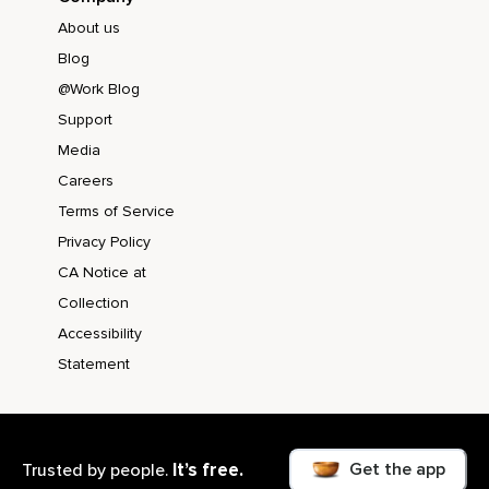
Lösen sich,
About us
Blog
Lösen alle Anspannungen ins Schlaf auf.
@Work Blog
Entspannt,
Support
Schwer.
Media
Deine Unterarme sind ganz weich,
Careers
Terms of Service
Ganz entspannt.
Privacy Policy
Jede Zelle darf sich lösen.
CA Notice at
Deine Muskeln dürfen schwer werden.
Collection
Deine Muskeln dürfen von deinen Knochen hängen,
Accessibility
Statement
Einfach nur herabhängen.
Dein Ellenbogen ist ganz sanft,
Leicht gebeugt,
Get the app
It’s free.
Trusted by people.
Entspannt.