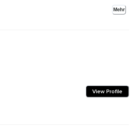
Mehr
age ich auch immer an,
 läuft so ab,
e und den kannst du mir dann nachsprechen,
View Profile
 ich dich dann auch dazu ein,