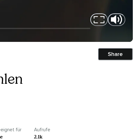
Share
hlen
eignet für
Aufrufe
le
2.1k