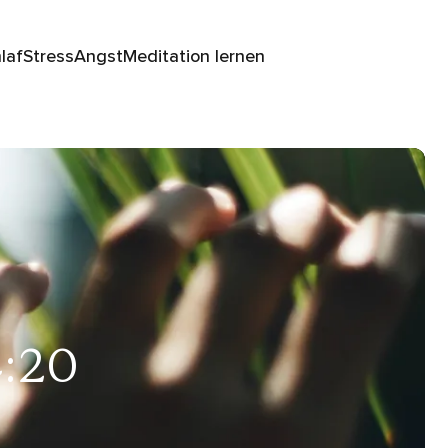
laf
Stress
Angst
Meditation lernen
4:20