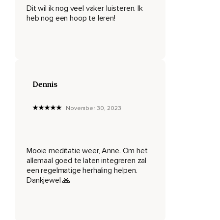
Het is eeuwig,
Dit wil ik nog veel vaker luisteren. Ik
heb nog een hoop te leren!
Maar ik zeg niet dat het niet veranderlijk is.
Kun je die momenten ontdekken waarop je ware zelf heel
sterk is doorgekomen.
Je staat voor een beslissing.
Dennis
Toen je in je lagere zelf verkeerde,
Besloot je tot een keuze.
November 30, 2023
En toen je ware zelf doorkwam,
Besloot je tot een andere keuze.
Mooie meditatie weer, Anne. Om het
Iedere keer dat je besloot tot zo'n tweede keuze,
allemaal goed te laten integreren zal
een regelmatige herhaling helpen.
Heeft je ware zelf een stempel gedrukt op je
Dankjewel 🙏
persoonlijkheid en daarom je persoonlijkheid verandert,
Soms radicaal door de stoot van je beslissing.
Kun je proberen heel bewust te worden,