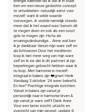
energie kalender las ik dat ik in staat
Trauma's waar je doorheen bent gegaan en de doorbraken
ben om een nieuw gedachte concept
die van invloed zijn geweest op je wezen.
te ontwikkelen- natuurlijk eerst voor
mezelf, want ik wilde waarde
Dat is één ding.
toevoegen.. ik voelde namelijk steeds
meer dat ik het waard was/ benom dit
De andere kant is hoe jouw wezen,
te mogen doen en ook als een soort
gids te mogen zijn. Ha ha als
Hoe jij,
ervaringsdeskundige… Anne wat ben
De omstandigheden hebt beïnvloed.
ik je dankbaar Vanuit mijn ware zelf en
als lichtwezen Door het mediteren
Bijvoorbeeld,
loop ik niet meer weg van mijn ware
zelf en ik zie dat ik dit pad met al zijn
Als ik toen geweest was zoals ik nu ben,
beperkingen gebracht hebben waar ik
nu loop.. Met harmonie in mezelf-
Dan zouden de dingen niet zo gebeurd zijn.
integraal in balans zijn ❤️groet Henk
Je bent dus in staat jezelf te observeren met je
Vandaag 3 oktober ‘24 weer beleefd.
En hoe? Prachtige integrale inzichten.
onvolkomenheden.
Vanuit in balans zijn vanuit je
En ook,
persoonlijk naar in harmonie leven &
zijn vanuit je ware zelf.!! Dank Anne
Waar je hopelijk vooruit bent gegaan in het leven,
Voor een beter inzicht, uitzicht en
overzicht van mijn gevoel- update 6
Ben je in staat te zien hoe je ware wezen zich geleidelijk