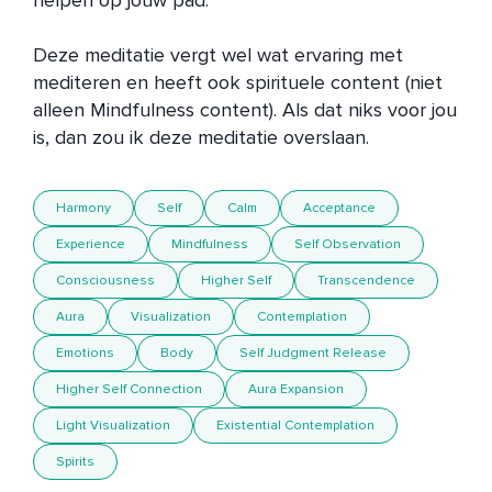
helpen op jouw pad.

Deze meditatie vergt wel wat ervaring met 
mediteren en heeft ook spirituele content (niet 
alleen Mindfulness content). Als dat niks voor jou 
is, dan zou ik deze meditatie overslaan.
Harmony
Self
Calm
Acceptance
Experience
Mindfulness
Self Observation
Consciousness
Higher Self
Transcendence
Aura
Visualization
Contemplation
Emotions
Body
Self Judgment Release
Higher Self Connection
Aura Expansion
Light Visualization
Existential Contemplation
Spirits