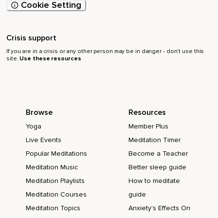
Cookie Setting
Mediteer je op je aura.
Je realiseert je dat je aura uitgedijd is door en over de
Crisis support
sterrenhemel.
If you are in a crisis or any other person may be in danger - don’t use this
Enorme verte ontdekkend,
site.
Use these resources
Verweven met het licht van de sterren.
In plaats van te denken dat je lichaam aan het zweven is op
een bepaalde plaats in de kosmische ruimte,
Browse
Resources
Verspreid je je lichaam in alle richtingen en wordt doorstraald
Yoga
Member Plus
met de aura's van een ongelofelijk aantal wezens.
Live Events
Meditation Timer
Hieronder kunnen zich ook lichtwezens bevinden.
Popular Meditations
Become a Teacher
En nu ervaar je jezelf als een wezen van licht.
Meditation Music
Better sleep guide
En alles wat je daarvoor nodig hebt,
Meditation Playlists
How to meditate
Meditation Courses
guide
Is te bedenken dat je bestond als een lichtwezen,
Meditation Topics
Anxiety's Effects On
Voordat je een lichaam van je ouders geleend had.