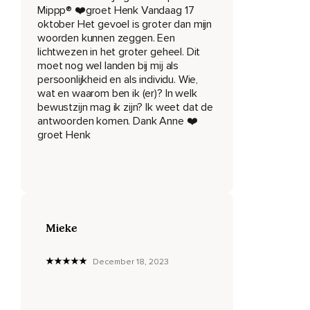
Mippp®️ ❤️groet Henk Vandaag 17
aan het bevestigen is en het overneemt van het onhandige
oktober Het gevoel is groter dan mijn
pogen van vroeger.
woorden kunnen zeggen. Een
lichtwezen in het groter geheel. Dit
En om dit te kunnen doen,
moet nog wel landen bij mij als
Moeten we een trede hoger stijgen.
persoonlijkheid en als individu. Wie,
wat en waarom ben ik (er)? In welk
Eigenlijk zijn er nu drie wezens.
bewustzijn mag ik zijn? Ik weet dat de
antwoorden komen. Dank Anne ❤️
Het wezen dat we onze persoonlijkheid noemen.
groet Henk
Dan is er ons hogere zelf.
En er is de observeerder.
Je persoonlijkheid verandert in de loop van je leven,
Maar je ware wezen,
Mieke
Je transcendente zelf,
December 18, 2023
Probeert door te komen in je persoonlijkheid.
Het bezit een stabiliteit die de persoonlijkheid niet heeft.