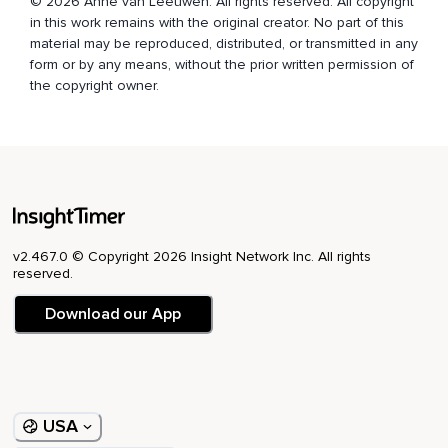
© 2026 Anne van Leeuwen. All rights reserved. All copyright
Ze hebben zich in de loop van de tijd aan je vastgehecht.
in this work remains with the original creator. No part of this
material may be reproduced, distributed, or transmitted in any
Misschien ontdek je een zeker patroon in je leven.
form or by any means, without the prior written permission of
Je blijft steeds dezelfde fouten maken.
the copyright owner.
Bijvoorbeeld,
Je hebt de neiging om te tarten of te veel te eisen,
Waardoor je in de klem raakt.
Je hebt wel eens last van twijfel,
v2.467.0 © Copyright 2026 Insight Network Inc. All rights
Zodat je een gelegenheid een besluit te nemen voorbij laat
reserved.
gaan.
Download our App
En dan weer zou je wel eens te toegefelijk kunnen zijn.
Er zijn zoveel vergissingen die een situatie bederven als je
toegeeft aan bepaalde neigingen.
Nu,
USA
Terwijl je zweeft in de kosmische ruimte,