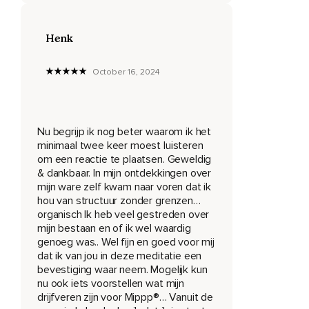
Je beschouwt de verschillende fases van je leven van de
Henk
ene naar de andere en denkt erover na.
Misschien voelt het een beetje vreemd om dit te doen
October 16, 2024
omdat je nu zelf het object van observatie bent.
Alsof er twee jij's zijn.
De ene die bezig is met observeren en de andere die
Nu begrijp ik nog beter waarom ik het
geobserveerd wordt.
minimaal twee keer moest luisteren
om een reactie te plaatsen. Geweldig
Hoe meer je teruggaat naar jouw jeugd,
& dankbaar. In mijn ontdekkingen over
mijn ware zelf kwam naar voren dat ik
Hoe meer het gedeelte van jou dat geobserveerd wordt
hou van structuur zonder grenzen…
verschilt Van het gedeelte van jezelf dat nu observeert.
organisch Ik heb veel gestreden over
Zelfbeschouwing.
mijn bestaan en of ik wel waardig
genoeg was.. Wel fijn en goed voor mij
Op deze manier kun je de kurven van het leven zien.
dat ik van jou in deze meditatie een
bevestiging waar neem. Mogelijk kun
De problemen,
nu ook iets voorstellen wat mijn
drijfveren zijn voor Mippp®️… Vanuit de
Drama's,