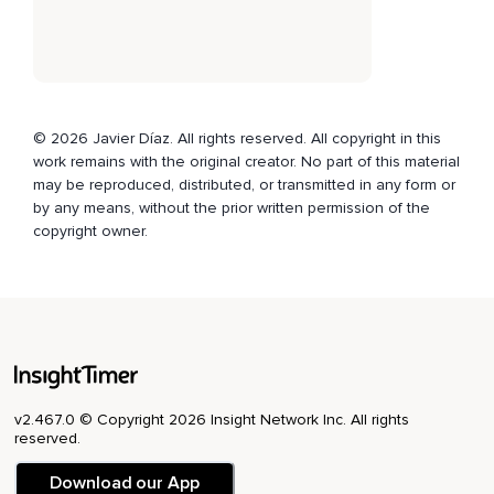
Ya que puede que te quedes dormida.
Esto es algo que es bueno,
Pero no es el objetivo de esta meditación.
Para entrar en la meditación,
© 2026 Javier Díaz. All rights reserved. All copyright in this
work remains with the original creator. No part of this material
Realiza tres respiraciones profundas.
may be reproduced, distributed, or transmitted in any form or
by any means, without the prior written permission of the
Inhala por la nariz llenando completamente los pulmones y
copyright owner.
exhala por la boca lentamente.
Vuelve a hacerlo por una segunda vez y ahora una tercera y
última.
Deja que la respiración vuelva a su ritmo normal.
Presta atención a los sonidos que pueda haber en el
ambiente.
v2.467.0 © Copyright 2026 Insight Network Inc. All rights
Intenta no hacer ningún juicio sobre ellos,
reserved.
Tan solo escucha.
Download our App