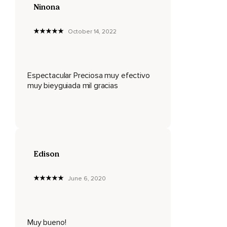
contrarios,
Ninona
Sino como complementarios,
October 14, 2022
Como por ejemplo la inhalación y la exhalación.
Si lo deseas,
Y para que empieces la sesión con un propósito claro,
Espectacular Preciosa muy efectivo
muy bieyguiada mil gracias
Puedes preguntarte ¿Con qué intención me decido a tomar
el control de la mente y manejar de una manera diferente
mis emociones?
¿Tengo realmente la intención de generar cambios
profundos y de esta manera provocar menos sufrimiento
para mí y para el mundo?
Edison
Dirige ahora tu atención hacia el cuerpo y elige
cuidadosamente la postura que vas a tomar para realizar
June 6, 2020
esta meditación.
Te aconsejo que no sea una posición en la que estés
tumbada,
Muy bueno!