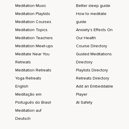
Meditation Music
Better sleep guide
Desde la coronilla hasta el cuello.
Meditation Playlists
How to meditate
Según vayas pasando de una zona del cuerpo a otra,
Meditation Courses
guide
El anillo se ensanchará o se encogerá para adaptarse al
Meditation Topics
Anxiety's Effects On
cuerpo.
Meditation Teachers
Our Health
Desciende con tu anillo de atención por el cuello.
Meditation Meet-ups
Course Directory
Meditate Near You
Guided Meditations
Empieza el recorrido del brazo izquierdo por el hombro,
Retreats
Directory
Bíceps,
Meditation Retreats
Playlists Directory
Antebrazo,
Yoga Retreats
Retreats Directory
Muñeca,
English
Add an Embeddable
Meditação em
Player
Por la palma de la mano y por cada uno de los dedos.
Português do Brasil
AI Safety
Haz el mismo recorrido por el brazo derecho.
Meditation auf
Tu anillo de atención abraza ahora el pecho y la espalda.
Deutsch
Haz que vaya descendiendo poco a poco.