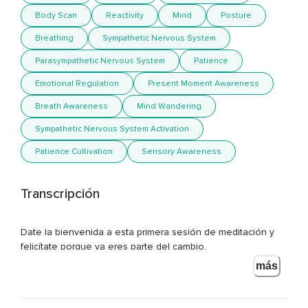
Body Scan
Reactivity
Mind
Posture
Breathing
Sympathetic Nervous System
Parasympathetic Nervous System
Patience
Emotional Regulation
Present Moment Awareness
Breath Awareness
Mind Wandering
Sympathetic Nervous System Activation
Patience Cultivation
Sensory Awareness
Transcripción
Date la bienvenida a esta primera sesión de meditación y
felicítate porque ya eres parte del cambio.
más
Con esta sesión me gustaría que te quedasen claros
algunos conceptos básicos.