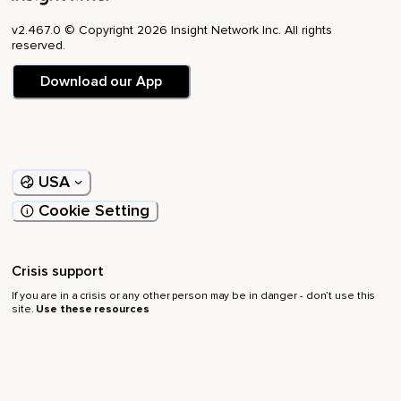
Me invadieron un montón de pensamientos así,
v2.467.0 © Copyright 2026 Insight Network Inc. All rights
reserved.
Pero cañón y bien profundos.
Download our App
Empecé,
Por ejemplo,
De ya estás aquí,
USA
Ya lograste estar ahí con tu gran maestro,
Cookie Setting
Tu gran propósito,
Bla,
Crisis support
Bla,
If you are in a crisis or any other person may be in danger - don’t use this
Bla.
site.
Use these resources
¿Y ahora qué?
En ese instante sentí unas enormes ganas de llorar y una
tristeza profunda.