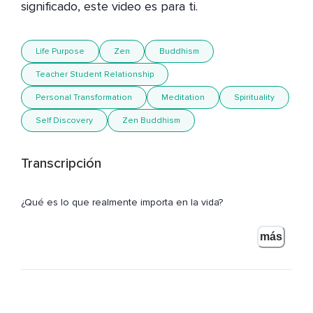
significado, este video es para ti.
Life Purpose
Zen
Buddhism
Teacher Student Relationship
Personal Transformation
Meditation
Spirituality
Self Discovery
Zen Buddhism
Transcripción
¿Qué es lo que realmente importa en la vida?
Para los que sueñan con estudiar en las mejores
más
universidades del mundo o aprender de los mejores
maestros,
Te quiero compartir una experiencia que me transformó por
completo.