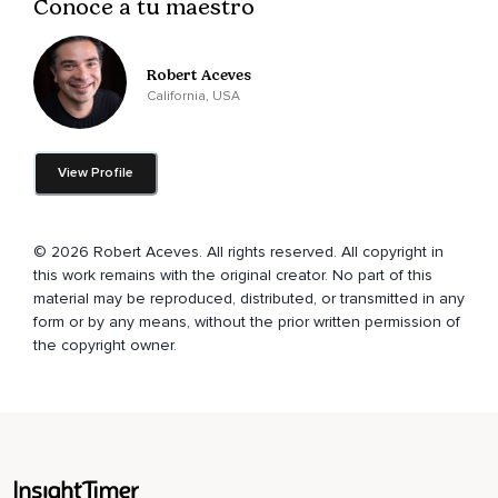
Conoce a tu maestro
Hace ya muchos años,
Mi mayor meta en la vida era convertirme en un monje
budista.
Robert Aceves
California, USA
Quería vivir feliz en un monasterio Zen,
En Japón y aprender directamente del mejor maestro del
View Profile
mundo en ese momento.
Soñaba con alcanzar esa gran iluminación de la que
hablaban en los libros.
© 2026 Robert Aceves. All rights reserved. All copyright in
this work remains with the original creator. No part of this
Así que trabajé duro durante muchos años para lograrlo.
material may be reproduced, distributed, or transmitted in any
Y finalmente llegué a Japón.
form or by any means, without the prior written permission of
the copyright owner.
En un monasterio y comencé mi entrenamiento con ese
gran maestro que tanto había idealizado.
Bueno,
Recuerdo que al tercer día,
En medio de una intensa práctica de meditación,