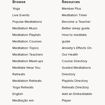
Browse
Resources
Sentí como que algo se rompió.
Yoga
Member Plus
Sentí,
Live Events
Meditation Timer
Popular Meditations
Become a Teacher
Como decimos en México,
Meditation Music
Better sleep guide
Que me movieron el tapete y me lo quitaron por debajo de
Meditation Playlists
How to meditate
los pies,
Meditation Courses
guide
Como si se hubiera acabado mi propósito de vida,
Meditation Topics
Anxiety's Effects On
Como que ahí ya se acabó todo.
Meditation Teachers
Our Health
Claro,
Meditation Meet-ups
Course Directory
Meditate Near You
Guided Meditations
Siguiendo las enseñanzas del Zen,
Retreats
Directory
No me moví,
Meditation Retreats
Playlists Directory
Permanecí ahí,
Yoga Retreats
Retreats Directory
Inmóvil,
English
Add an Embeddable
Meditação em
Player
Permitiendo que todas esas emociones fluyeran.