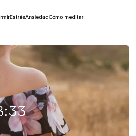
rmir
Estrés
Ansiedad
Cómo meditar
8:33