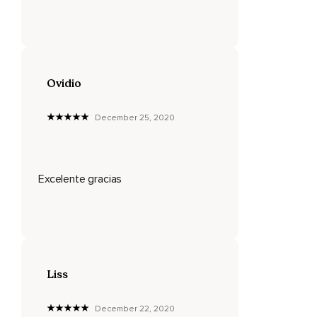
Lo que significa claridad.
Y número tres,
Una actividad definida basada en una línea de tiempo
definida.
Ovidio
Eso significa que completaré esto dentro de este tiempo.
December 25, 2020
No es ninguna ciencia,
Es muy simple.
Significa que tenemos un día,
Excelente gracias
Tenemos un día completo,
24 horas,
En el que estamos haciendo tantas cosas.
Liss
Nos levantamos por la mañana y ahora nos levantamos
temprano con el club de los madrugadores.
December 22, 2020
Entonces pensamos en tantas cosas,