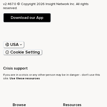
v2.467.0 © Copyright 2026 Insight Network Inc. All rights
Tenemos un método,
reserved.
Sabemos qué hacer.
Download our App
En realidad,
Puedes incluir muchas cosas en el libro de notas,
Diciendo que esta es la persona con la que me debería
USA
contactar para este propósito en particular,
Cookie Setting
Algo así.
Podemos hacer todas estas cosas con un poco de
planificación previa,
Crisis support
If you are in a crisis or any other person may be in danger - don’t use this
Podemos hacer maravillas.
site.
Use these resources
¿Alguna vez has pensado en ello?
Muchas personas son un poco perezosas durante el día,
No han planeado bien,
Browse
Resources