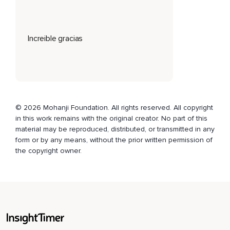
¿qué debemos hacer ahora?
Pero imagina,
Increible gracias
Si hubieras hecho ayer una lista de cosas que te gustaría
hacer hoy,
¿cómo sería?
Te despiertas por la mañana,
© 2026 Mohanji Foundation. All rights reserved. All copyright
Realizas las tareas del club de los madrugaderos o early
in this work remains with the original creator. No part of this
birds club en inglés,
material may be reproduced, distributed, or transmitted in any
form or by any means, without the prior written permission of
Entonces abres tu diario o cuaderno de notas y lo miras y
the copyright owner.
dices,
Bien,
Esto es lo que debo lograr hoy.
¿Dentro de qué tiempo?
Así que tenemos una claridad sobre el día,