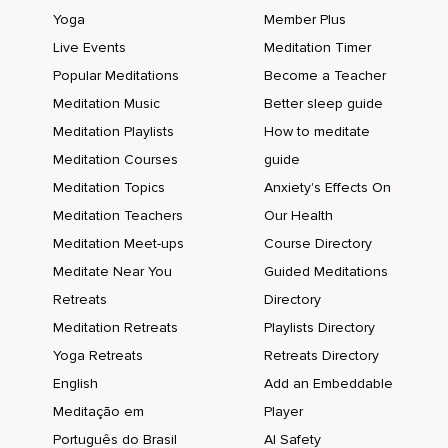
No es porque sean incompetentes.
Yoga
Member Plus
Ya lo he observado.
Live Events
Meditation Timer
Popular Meditations
Become a Teacher
Todos tenemos el mismo tiempo,
Meditation Music
Better sleep guide
Todos tenemos la misma potencia o calibre,
Meditation Playlists
How to meditate
Pero la claridad es diferente.
Meditation Courses
guide
He visto una gran claridad en las personas de éxito.
Meditation Topics
Anxiety's Effects On
Meditation Teachers
Our Health
Cuando un sujeto se acerca a ellos,
Meditation Meet-ups
Course Directory
Inmediatamente ven la longitud,
Meditate Near You
Guided Meditations
Anchura,
Retreats
Directory
Altura y todas las estadísticas vitales de eso para esa
Meditation Retreats
Playlists Directory
situación particular.
Yoga Retreats
Retreats Directory
Eso los ayuda.
English
Add an Embeddable
Meditação em
Player
Entonces,
Português do Brasil
AI Safety