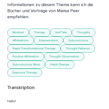
Informationen zu diesem Thema kann ich die 
Bücher und Vorträge von Marisa Peer 
Mindset
Therapy
Self Talk
Thoughts
Affirmations
Empowerment
Subconscious
Rapid Transformational Therapy
Thought Patterns
Positive Affirmation
Thought Observation
Subconscious Mind
Habit Change
Exposure Therapy
Transkription
Hallo!