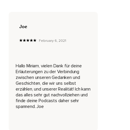
Sich damit auseinanderzusetzen,
Was wir doch für einen großen Einfluss auf unser Leben
haben.
Joe
Ich hatte früher oft das Gefühl,
Dass das Leben mir passiert und ich dann eben darauf
February 6, 2021
reagieren muss und schauen muss,
Was ich daraus mache beziehungsweise auf die Umstände
reagiere und mich relativ machtlos gefühlt habe.
Hallo Miriam, vielen Dank für deine
Erläuterungen zu der Verbindung
Irgendwann habe ich angefangen,
zwischen unseren Gedanken und
Vor allem auch durch die Angst und so,
Geschichten, die wir uns selbst
erzählen, und unserer Realität! Ich kann
Mich damit auseinanderzusetzen,
das alles sehr gut nachvollziehen und
finde deine Podcasts daher sehr
Was für einen Einfluss ich eigentlich darauf habe.
spannend. Joe
Ich hoffe,
Dass du dich genauso dafür interessierst.