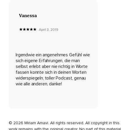
Wenn das Thema irgendwie neu sein sollte,
Dann hoffe ich,
Vanessa
Dass du ein offenes Mindset dafür haben kannst.
April 3, 2019
Ich glaube,
Ich fange einfach mal direkt an.
Ich fange erst einmal damit an,
Irgendwie ein angenehmes Gefühl wie
sich eigene Erfahrungen, die man
Dass das Ganze,
selbst erlebt aber nie richtig in Worte
fassen konnte sich in deinen Worten
Was ich hier erzähle,
widerspiegeln, toller Podcast, genau
wie alle anderen, danke!
Beziehungsweise das Wissen,
Woher ich das nehme,
Viel von Marissa Peer kommt.
Sie ist eine Psychologin aus Großbritannien.
© 2026 Miriam Amavi. All rights reserved. All copyright in this
Sie ist eine sehr anerkannte Psychologin,
work remains with the original creator. No part of this material