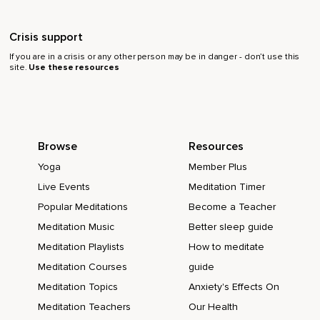
Jedenfalls dauert es länger als mit ihren Rapid
Transformation Sitzungen,
Crisis support
Die auch Hypnose beinhalten,
If you are in a crisis or any other person may be in danger - don’t use this
site.
Use these resources
Wo sie sagt,
Dass sie die Menschen mit ein bis drei Sitzungen wieder auf
die richtige Bahn bringen kann.
Jedenfalls bricht sie ein bisschen mit dem konventionellen
Browse
Resources
Therapieverständnis.
Yoga
Member Plus
Wie gesagt,
Live Events
Meditation Timer
Popular Meditations
Become a Teacher
Dass man irgendwo hingeht,
Meditation Music
Better sleep guide
Dann darüber redet,
Meditation Playlists
How to meditate
Darüber redet,
Meditation Courses
guide
Es breit tritt und dann hofft,
Meditation Topics
Anxiety's Effects On
Meditation Teachers
Our Health
Dass sich irgendwas verändert,