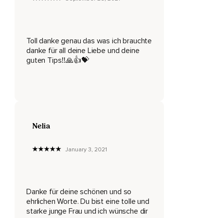
Die ich im Moment sehr,
Sehr,
Sehr hilfreich finde und mit der sich bei mir ziemlich viel
Toll danke genau das was ich brauchte
gerade verändert und ja,
danke für all deine Liebe und deine
guten Tips‼️🙏👍💝
Also,
Warum fallen wir manchmal in ein Loch beziehungsweise,
Warum kommt manchmal diese Angst zurück?
Also,
Nelia
Das Gehirn liebt das,
Was uns bekannt ist und das ist teilweise ein bisschen
January 3, 2021
frustrierend,
Andererseits kann es aber auch richtig gut sein,
Danke für deine schönen und so
Weil man ja das Unbekannte wieder bekannt machen kann.
ehrlichen Worte. Du bist eine tolle und
Also,
starke junge Frau und ich wünsche dir