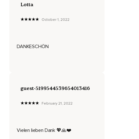
Lotta
Was mir hilft,
Muss nicht unbedingt jedem helfen,
October 1, 2022
Aber ich finde manchmal,
Es ist ganz hilfreich,
DANKESCHÖN
So Impulse von anderen Menschen zu bekommen und bei
mir waren es zumindest immer die Impulse von den anderen
Menschen,
Die am meisten gebracht haben.
Was ich dann daraus gemacht habe,
guest-5199544539654013416
War immer was ganz Eigenes und ich glaube,
February 21, 2022
Das ist für jeden auch gut,
Wenn man da so sein eigenes Gefühl noch mit verbindet
und seine eigenen Vorlieben,
Vielen lieben Dank 💖🙏❤️
Seine eigenen Gedanken und Gefühle eben da noch mit