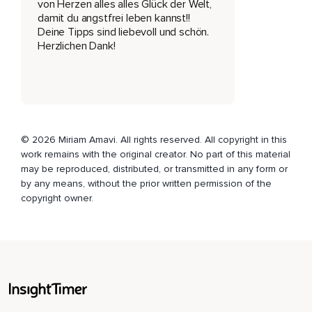
von Herzen alles alles Glück der Welt,
Es geht so ein bisschen darum,
damit du angstfrei leben kannst!!
Deine Tipps sind liebevoll und schön.
Das Gehirn ist ja eigentlich nur dazu da,
Herzlichen Dank!
Um uns zum Überleben zu verhelfen.
Also,
Wir sind darauf programmiert,
Zu überleben und deswegen gehen wir auch nicht gerne
© 2026 Miriam Amavi. All rights reserved. All copyright in this
aus unserer Komfortzone raus und so,
work remains with the original creator. No part of this material
may be reproduced, distributed, or transmitted in any form or
Weil früher war das ja auch so,
by any means, without the prior written permission of the
Wenn man im Stamm und so weiter gelebt hat,
copyright owner.
Dann war halt das,
Was bekannt ist,
Irgendwie auch sicher und deswegen hat man ja auch oft
Angst,
Abgelehnt zu werden und so,