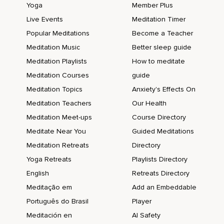
Yoga
Member Plus
Dann wird das Gehirn auch automatisch immer wieder in
Live Events
Meditation Timer
diesem Muster zurückfallen und deswegen ist es halt so,
Popular Meditations
Become a Teacher
Dass wenn wir dann versuchen oder wenn wir gerade ganz
Meditation Music
Better sleep guide
gut daran fahren,
Meditation Playlists
How to meditate
Dieses Bekannte ein bisschen unbekannter zu machen,
Meditation Courses
guide
Meditation Topics
Anxiety's Effects On
Beziehungsweise unsere Glaubenssätze in Frage zu stellen
und anders zu denken,
Meditation Teachers
Our Health
Meditation Meet-ups
Course Directory
Dass wir dann trotzdem manchmal noch in solche,
Meditate Near You
Guided Meditations
In diese alten Muster zurückfallen,
Meditation Retreats
Directory
Weil es einfach für das Gehirn einfacher ist und bekannter ist
Yoga Retreats
Playlists Directory
und wir haben natürlich auch,
English
Retreats Directory
Also es hängt natürlich auch mit diesen Glaubenssätzen
Meditação em
Add an Embeddable
zusammen,
Português do Brasil
Player
Mit den negativen,
Meditación en
AI Safety