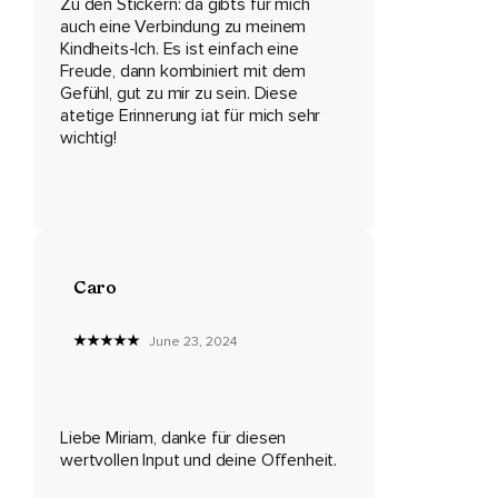
Zu den Stickern: da gibts für mich
In die man fällt,
auch eine Verbindung zu meinem
Kindheits-Ich. Es ist einfach eine
So angewandt oder bezogen werden kann und ja,
Freude, dann kombiniert mit dem
Mich hatte nämlich eine sehr,
Gefühl, gut zu mir zu sein. Diese
atetige Erinnerung iat für mich sehr
Sehr liebe Hörerin gefragt,
wichtig!
Weil sie im Moment selber so ein bisschen so ein Tief hat
und mich gefragt hat,
Wie man da wieder rauskommt und ich finde das immer,
Ja,
Caro
Über so Schrift und Text und Nachrichten immer so ein
bisschen schwierig,
June 23, 2024
Da so richtig eine gute,
Fundierte Antwort irgendwie zu geben bzw.
Liebe Miriam, danke für diesen
Auch einfach,
wertvollen Input und deine Offenheit.
Ja,