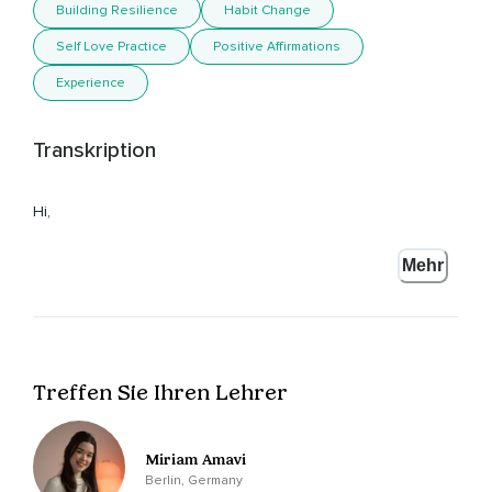
Building Resilience
Habit Change
Self Love Practice
Positive Affirmations
Experience
Transkription
Hi,
Ich freue mich total,
Mehr
Dass du am Start bist bei dieser Folge von meinem Podcast
Peaceful Self Project.
Ich bin Miriam und heute wollte ich mal über Rückschritte
sprechen bzw.
Treffen Sie Ihren Lehrer
Was man tun kann,
Wenn man in ein Loch fällt oder man einfach das Gefühl hat,
Miriam Amavi
Berlin, Germany
Dass man nicht mehr nach vorne oder vorankommt,