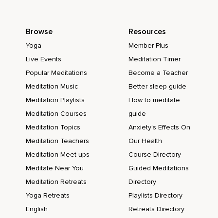
Was einen ganz doll in dem einschränkt,
Was man eigentlich gerne machen möchte in seinem Leben,
Browse
Resources
Also vor allem auch im Alltag und so,
Yoga
Member Plus
Wenn man einfach durch irgendwas gehindert ist,
Live Events
Meditation Timer
Dann hat man vielleicht immer total,
Popular Meditations
Become a Teacher
Also zumindest kenne ich das so,
Meditation Music
Better sleep guide
Meditation Playlists
How to meditate
Zumindest kenne ich das so,
Meditation Courses
guide
Dass ich früher immer ganz,
Meditation Topics
Anxiety's Effects On
Ganz doll in dieses Selbstmitleid gegangen bin,
Meditation Teachers
Our Health
Weil ich einfach nicht wusste,
Meditation Meet-ups
Course Directory
Meditate Near You
Guided Meditations
Was ich anderes denken soll,
Meditation Retreats
Directory
Ich meine,
Yoga Retreats
Playlists Directory
Natürlich wusste ich so,
English
Retreats Directory