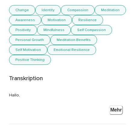
Change
Identity
Compassion
Meditation
Awareness
Motivation
Resilience
Positivity
Mindfulness
Self Compassion
Personal Growth
Meditation Benefits
Self Motivation
Emotional Resilience
Positive Thinking
Transkription
Hallo,
Du hörst meinen Podcast Peaceful Self Project,
Mehr
Ich bin Miriam und ich nehme mal wieder eine Folge auf und
zwar habe ich mir jetzt gerade gar nicht groß Gedanken
gemacht,