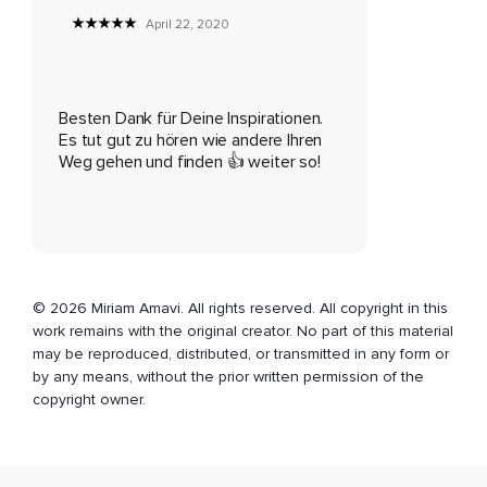
April 22, 2020
Falls sich das mal jemand gefragt hat,
Kann ja auch sein,
Dass sich das niemand gefragt hat,
Besten Dank für Deine Inspirationen.
Es tut gut zu hören wie andere Ihren
Naja,
Weg gehen und finden 👍 weiter so!
Auf jeden Fall wollte ich in dieser Folge so ein bisschen
darüber sprechen,
Ja,
Wie,
© 2026 Miriam Amavi. All rights reserved. All copyright in this
Also ich habe irgendwie immer das Gefühl,
work remains with the original creator. No part of this material
may be reproduced, distributed, or transmitted in any form or
Ich rede immer über das Gleiche,
by any means, without the prior written permission of the
Aber es ist einfach so krass wichtig und ich habe immer das
copyright owner.
Gefühl,
Es kommen immer so neue Ebenen dazu und irgendwie,