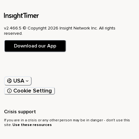
Sehe ich dann irgendwie immer mehr noch darin und dieses
Mal geht es einfach so ein bisschen darum,
Was wir denken,
v2.466.5 © Copyright 2026 Insight Network Inc. All rights
Beziehungsweise einfach dieses Drama,
reserved.
Was im Kopf die ganze Zeit passiert,
Download our App
Immer dieses Opferrollendenken und dieses,
Sich immer irgendwelche Lösungen suchen zu müssen,
Immer,
USA
Ja,
Cookie Setting
Ins Selbstmitleid zu versinken,
Ich meine,
Crisis support
Manche kennen es vielleicht,
If you are in a crisis or any other person may be in danger - don’t use this
site.
Use these resources
Wenn man irgendwas hat,