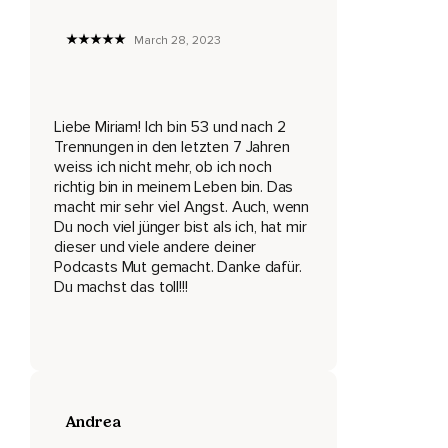
Ja als würde das irgendeinen Mehrwert bringen oder halt
einfach vom Herzen kommen und nicht so was
March 28, 2023
aufzunehmen,
Um was aufzunehmen,
Um irgendwie was zum Hochladen zu haben,
Liebe Miriam! Ich bin 53 und nach 2
Trennungen in den letzten 7 Jahren
So,
weiss ich nicht mehr, ob ich noch
richtig bin in meinem Leben bin. Das
Weil das nicht worum es in meinem Podcast geht für mich,
macht mir sehr viel Angst. Auch, wenn
Deswegen sind manchmal so lange Pausen und gerade
Du noch viel jünger bist als ich, hat mir
dieser und viele andere deiner
auch dann,
Podcasts Mut gemacht. Danke dafür.
Wenn ich so viel innerlich mache und so und es ist dann
Du machst das toll!!!
immer nicht ganz so leicht,
Das in Worte zu fassen,
Was da passiert und deswegen,
Ja,
Andrea
Sind dann manchmal so lange Pausen,