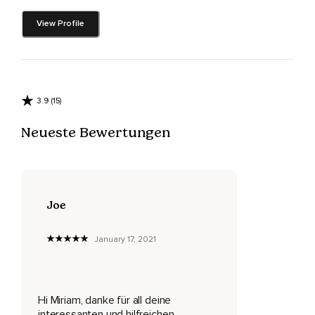
View Profile
Was ich so,
Was meine Erfahrungen gelernt habe darüber und dass es
eigentlich am Ende darum geht,
Wieder in unser eigenes Herz zu finden.
3.9 (15)
Und deswegen geht es jetzt einfach los mit dieser Folge.
Neueste Bewertungen
Ich wünsche dir ganz viel Spaß und du hörst mich jetzt gleich
wieder.
Deswegen sage ich nicht Tschüss,
Davon.
Joe
Ich habe mir ein Gedichtband von Hafiz bestellt und der ist
January 17, 2021
gerade angekommen.
Und ich habe ein bisschen reingelesen und ich war sofort
so,
Hi Miriam, danke für all deine
Oh mein Gott,
interessanten und hilfreichen