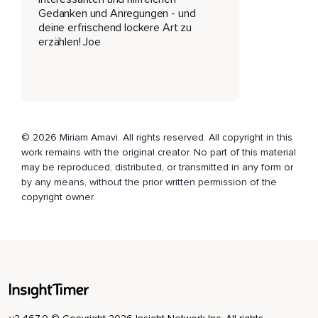
Gedanken und Anregungen - und
Wie schön.
deine erfrischend lockere Art zu
Der schreibt so wunderschöne Gedichte.
erzählen! Joe
Ein persischer Poet oder ich weiß nicht genau,
Wie man so jemanden nennt.
Er war auf jeden Fall oder alles,
© 2026 Miriam Amavi. All rights reserved. All copyright in this
Was er geschrieben oder er hat es noch nicht mal so wirklich
work remains with the original creator. No part of this material
geschrieben.
may be reproduced, distributed, or transmitted in any form or
Er hat auch vieles selber gesungen und gesagt und dann
by any means, without the prior written permission of the
haben seine Mitmenschen es irgendwie aufgeschrieben.
copyright owner.
Und es ist schon mega lange her.
Der lebte irgendwie 1320 oder so.
Und ich würde ganz gerne ein Gedicht vorlesen und dann in
die Folge gehen.
Ich habe dieses Gedicht gelesen und es hat mich irgendwie