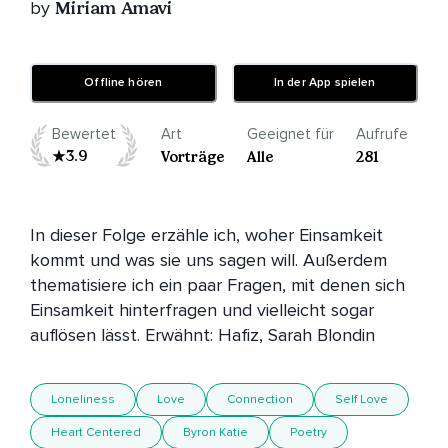
by
Miriam Amavi
Offline hören
In der App spielen
Bewertet
Art
Geeignet für
Aufrufe
3.9
Vorträge
Alle
281
In dieser Folge erzähle ich, woher Einsamkeit 
kommt und was sie uns sagen will. Außerdem 
thematisiere ich ein paar Fragen, mit denen sich 
Einsamkeit hinterfragen und vielleicht sogar 
auflösen lässt. Erwähnt: Hafiz, Sarah Blondin
Loneliness
Love
Connection
Self Love
Heart Centered
Byron Katie
Poetry