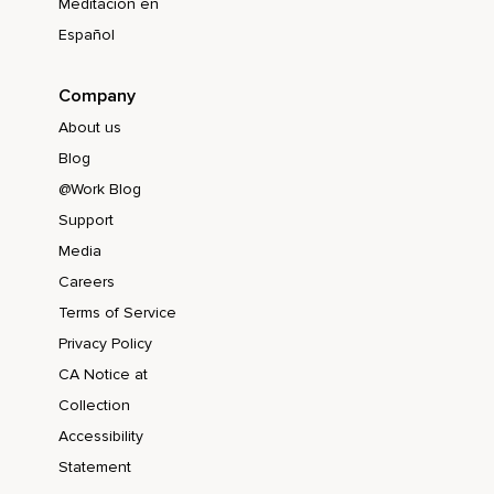
Meditación en
Weil ich würde ganz gerne über Einsamkeit sprechen.
Español
Auch so ein bisschen so ein Thema,
Company
Was ich lange so ein bisschen vor mir hergeschrieben habe,
About us
Darüber eine Folge zu machen,
Blog
Weil es glaube ich so ein Thema ist,
@Work Blog
Worüber irgendwie wenig gesprochen wird und irgendwie
Support
was,
Media
Keine Ahnung,
Careers
Terms of Service
So ein bisschen,
Privacy Policy
Wo man irgendwie auch nichts Falsches sagen will.
CA Notice at
Und deswegen mache ich es jetzt aber trotzdem,
Collection
Weil ich viel darüber gelernt habe,
Accessibility
Statement
Irgendwie habe ich das Gefühl,