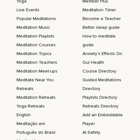
Yoga
Member Plus
Look in the clear mountain mirror.
Live Events
Meditation Timer
See the beautiful ancient warrior and the divine elements
Popular Meditations
Become a Teacher
you always carry inside that infused this universe with sacred
Meditation Music
Better sleep guide
life so long ago and join you eternally with all existence,
Meditation Playlists
How to meditate
With God.
Meditation Courses
guide
Dieses Gedicht ist irgendwie so schön,
Meditation Topics
Anxiety's Effects On
Meditation Teachers
Our Health
Weil es so,
Meditation Meet-ups
Course Directory
Wie auch immer man das interpretiert,
Meditate Near You
Guided Meditations
Aber ich interpretiere es irgendwie so ein bisschen so,
Retreats
Directory
Dass um dieses Wiederfinden von diesem eigenen Licht
Meditation Retreats
Playlists Directory
und dieser eigenen Wunderbarhaftigkeit,
Yoga Retreats
Retreats Directory
Sagt man es so,
English
Add an Embeddable
Meditação em
Player
Ich weiß es nicht.
Português do Brasil
AI Safety
Und darum geht es jetzt so ein bisschen in dieser Folge,