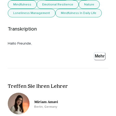
Mindfulness
Emotional Resilience
Nature
Loneliness Management
Mindfulness In Daily Life
Transkription
Hallo Freunde,
Na,
Mehr
Ich bin Miriam.
Ich freue mich,
Dass du dabei bist bei dieser Folge.
Treffen Sie Ihren Lehrer
Heute geht es um ein Thema,
Was ich sehr interessant finde.
Miriam Amavi
Um Einsamkeit und darum,
Berlin, Germany
Wie wir mit diesem Gefühl umgehen können.