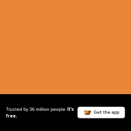
It’s
Trusted by 36 million people.
Get the app
free.