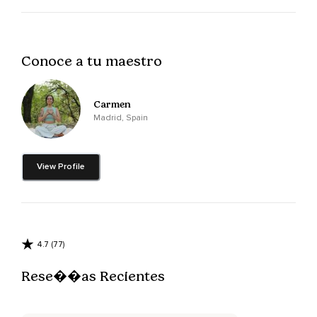
Posteriormente pon atención a tu respiración,
Una respiración amplia e inclusiva,
Conoce a tu maestro
Algo así como si respirases por los poros de tu cuerpo,
Respira y siéntela,
Carmen
Puedes imaginar el cuerpo como un globo que se infla con
Madrid, Spain
cada inspiración,
Haz esto hasta que tu atención se encuentre anclada a la
View Profile
respiración,
Una respiración amplia e inclusiva,
Cuando lleguen los pensamientos regresa tu respiración
suavemente,
4.7 (77)
Con amabilidad,
Rese��as Recientes
Es inevitable que existan pensamientos pero los
observaremos como nubes en el cielo que no nos atrapan,