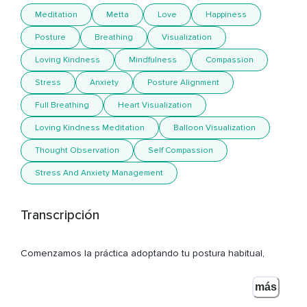
Meditation
Metta
Love
Happiness
Posture
Breathing
Visualization
Loving Kindness
Mindfulness
Compassion
Stress
Anxiety
Posture Alignment
Full Breathing
Heart Visualization
Loving Kindness Meditation
Balloon Visualization
Thought Observation
Self Compassion
Stress And Anxiety Management
Transcripción
Comenzamos la práctica adoptando tu postura habitual,
Puedes ser sentado en una silla tumbado en el suelo,
más
Chequea brevemente tu cuerpo,