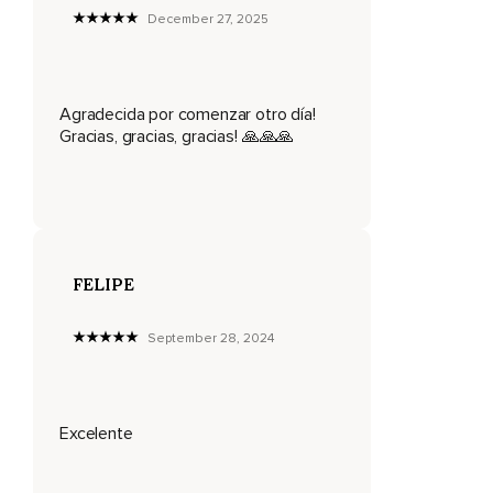
December 27, 2025
Hacia atrás,
Hacia adelante,
Arriba y abajo suavemente,
Agradecida por comenzar otro día!
Gracias, gracias, gracias! 🙏🙏🙏
Conectando con nuestras sensaciones,
Sienta tu día y por delante tienes la oportunidad de disfrutar
y vivirlo con conciencia y desde el amor,
Mantén esta intención acompañándote durante todo el día,
Escúchate,
FELIPE
Siéntete y permite que esta sensación de gratitud y
September 28, 2024
apertura te acompañe durante todo tu día,
Que tengas lindo día.
Excelente