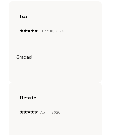
Sentirte y vivirte conscientemente,
Nota tus sensaciones corporales,
Isa
Hacemos un breve recorrido de nuestros pies hasta la
cabeza,
June 18, 2026
Como amaneció nuestro cuerpo,
Si nos sentimos relajadas,
Gracias!
Energéticas o si por el contrario te sientes un poco tensa,
Con poca energía,
No vamos a juzgar la sensación,
Solo a hacernos conscientes,
Renato
Entran tus piernas,
Los dedos de las manos,
April 1, 2026
Subimos la tensión por el cuello y sentimos la cabeza,
Las mejillas,