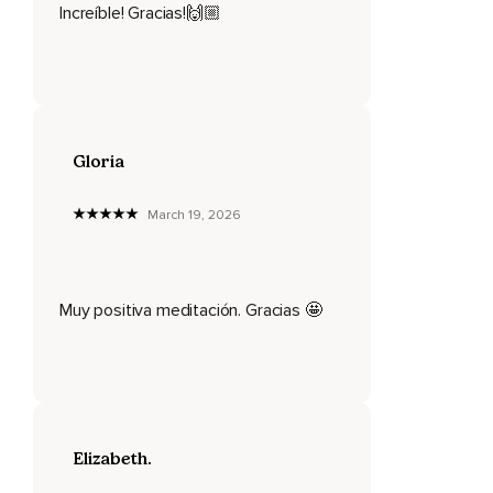
Increíble! Gracias!🙌🏼
Siente tu cuerpo,
Cómo está,
Te comunica algo,
Es momento de disfrutar tu compañía,
Gloria
Tal cual se presente la experiencia,
March 19, 2026
Estamos conectando con nosotras mismas para comenzar
el día y acompañar así desde esta presencia y conciencia,
Todas las experiencias que se presenten,
Muy positiva meditación. Gracias 🤩
El día de hoy,
Permítete vivir el día desde una mirada limpia y sin juicios,
Con una intención de aprendizaje y apertura,
Vamos a mover de la manera que nos apetezca,
Elizabeth.
Un poco los hombros,