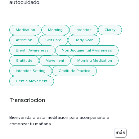
autocuidado.

Meditation
Morning
Intention
Clarity
Attention
Self Care
Body Scan
Breath Awareness
Non Judgmental Awareness
Gratitude
Movement
Morning Meditation
Intention Setting
Gratitude Practice
Gentle Movement
Transcripción
Bienvenida a esta meditación para acompañarte a
comenzar tu mañana,
más
Elige un lugar que te boque paz y adopta una posición