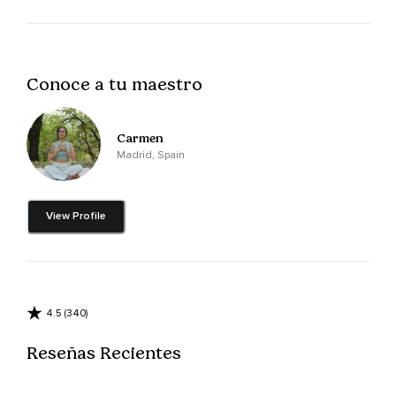
cómoda,
Relajada pero atenta,
Trae tu atención a tu respiración,
Conoce a tu maestro
Identifica donde notas tu respiración con más claridad,
Nariz,
Carmen
Madrid, Spain
Boca,
Pecho,
View Profile
Estómago,
Mantén tu atención a tu respiración y en este sitio por un
par de respiraciones,
Amanece y comienza el día,
4.5 (340)
Hoy es un nuevo día,
Reseñas Recientes
Para escucharte,