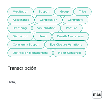
Meditation
Support
Group
Tribe
Acceptance
Compassion
Community
Breathing
Visualization
Posture
Distraction
Heart
Breath Awareness
Community Support
Eye Closure Variations
Distraction Management
Heart Centered
Transcripción
Hola,
Bienvenido a esta meditación.
más
Meditación para sentirnos acompañados.
Te invito a que adoptes una posición cómoda,