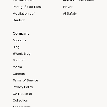
Meditação em
Add an Embeddable
Puedes ir saliendo lentamente de esta práctica.
Português do Brasil
Player
Meditation auf
AI Safety
Deutsch
Company
About us
Blog
@Work Blog
Support
Media
Careers
Terms of Service
Privacy Policy
CA Notice at
Collection