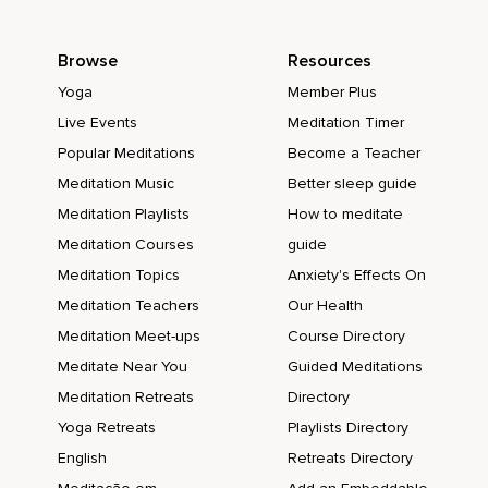
los buenos deseos y te sientes acogida,
Browse
Resources
Te sientes parte de este gran grupo,
Yoga
Member Plus
De esta tribu donde todos estamos sosteniéndonos.
Live Events
Meditation Timer
Y recuerda que no estás sola,
Popular Meditations
Become a Teacher
No estás solo y puedes volver cada que así lo necesites.
Meditation Music
Better sleep guide
A este grupo que te sostiene,
Meditation Playlists
How to meditate
Meditation Courses
guide
Que está en ti,
Meditation Topics
Anxiety's Effects On
Puedes conectar con este grupo cada que lo necesites,
Meditation Teachers
Our Health
Llevando una mano a tu corazón.
Meditation Meet-ups
Course Directory
Sigue respirando de manera natural,
Meditate Near You
Guided Meditations
Meditation Retreats
Directory
Disfrutando de estar aquí,
Yoga Retreats
Playlists Directory
De formar parte y cuando te sientas preparado,
English
Retreats Directory
Preparada,