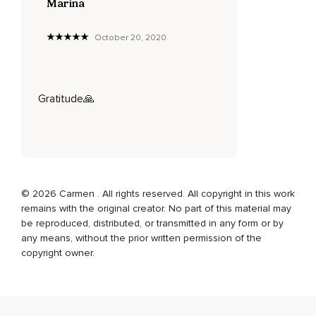
Marina
una de ellas tiene su propio ritmo.
Respira de manera natural y utiliza tu atención como ancla al
October 20, 2020
momento presente.
Si en algún momento durante la práctica te das cuenta que
te has distraído,
Gratitude🙏
No pasa nada,
Vuelve a tu respiración.
Vamos ahora a visualizar cómo somos parte de un círculo,
De un grupo de personas que se encuentran sentados
© 2026 Carmen . All rights reserved. All copyright in this work
alrededor de nosotras.
remains with the original creator. No part of this material may
Imagina cómo eres parte de este gran círculo de personas.
be reproduced, distributed, or transmitted in any form or by
any means, without the prior written permission of the
Estamos aquí meditando juntos y cada uno de nosotros
copyright owner.
deseamos comprensión y puede ser que cada uno de
nosotros,
A nuestra manera,