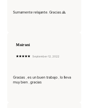
esta parte de tu cuerpo,
Descensando cualquier cosa o sensación que tengamos.
Sumamente relajante. Gracias 🙏
Sube ahora por tus rodillas y siente cómo se van relajando.
Inhala,
Ahora esta onda expansiva llega a tus piernas,
A tus caderas.
Mairani
Disfruta esta sensación de relajación que llega con cada
inhalación.
September 12, 2022
Suelta,
Suelta tensiones,
Gracias , es un buen trabajo , lo lleva
Relaja.
muy bien , gracias
Ahora sube por tu espalda baja y tu vientre.
Siente cómo la relajación llega con cada inhalación y esta
onda expansiva te va recorriendo.