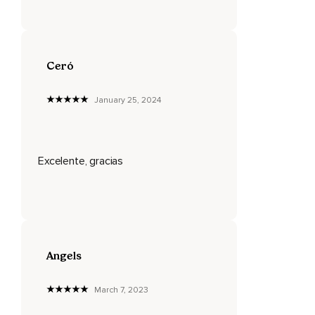
Hazlo de manera natural.
Si no percibes nada,
Ceró
Está bien.
Y con cada inhalación,
January 25, 2024
Siente como se va relajando tu cuerpo con cada parte a la
que estamos llevando la atención.
Siente como la respiración se hace como una onda
Excelente, gracias
expansiva,
Como algo que cae en el agua y crea esa onda que se va
haciendo mayor y mayor.
Ahora llega a tu pantorrilla y vas relajando todas las
tensiones,
Angels
Soltando,
March 7, 2023
Porque este oxígeno está mandando esta señal y relajando