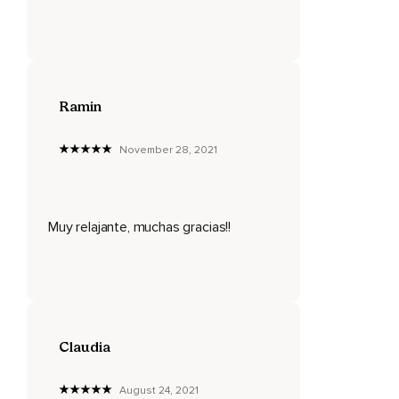
Relaja la expresión facial.
Relaja la mandíbula y déjate envolver por esta onda de
relajación que viaja en tu respiración.
Envuelve todo tu cuerpo.
Ramin
Puedes sentir cómo sueltas todas las tensiones.
Respira.
November 28, 2021
Siente ahora la gravedad en tu cuerpo,
Todo el peso de tu cuerpo que es sostenido por la
superficie.
Muy relajante, muchas gracias!!
Cómo lo notas más pesado.
Cómo con cada inhalación sueltas,
Relajas y te permites descansar,
Claudia
Soltar todo el día.
Ahora es momento de ir al sueño reparador.
August 24, 2021