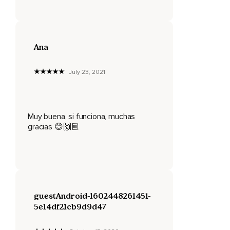
Cada parte de tu cuerpo,
Tus tejidos,
Tus células están listas.
Ana
Descansa.
July 23, 2021
No queda más por hacer.
Solo descansar.
Tu cuerpo está listo.
Muy buena, si funciona, muchas
gracias 😊🙌🏼
Descansa.
guestAndroid-1602448261451-
5e14df21cb9d9d47