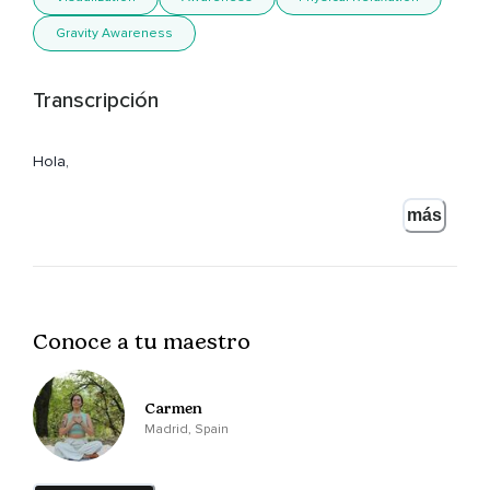
Gravity Awareness
Transcripción
Hola,
Bienvenido a esta meditación.
más
Meditación,
Escáner corporal para terminar el día,
Para prepararnos para un descanso reparador.
Conoce a tu maestro
Comenzamos adoptando una posición cómoda.
Te recomiendo que seas acostado,
Carmen
Boca arriba,
Madrid, Spain
Para ir preparando nuestro cuerpo y también porque esta