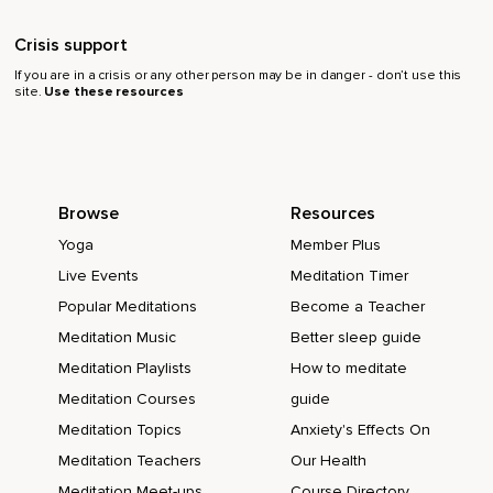
Imagínate,
Crisis support
Una cena por videollamada,
If you are in a crisis or any other person may be in danger - don’t use this
site.
Use these resources
Un compartir,
Ese momento de cocinar en familia a distancia,
Un compartir postales y fotografías graciosas y que llenen
de ilusión estos días,
Browse
Resources
Un si te apetece incluso imprimir esa foto del familiar y
Yoga
Member Plus
permitir que te acompañe,
Live Events
Meditation Timer
Por lo menos de manera simbólica,
Popular Meditations
Become a Teacher
Un darnos la oportunidad de vivir esta fecha como única,
Meditation Music
Better sleep guide
Meditation Playlists
How to meditate
Porque nos guste o no,
Meditation Courses
guide
Así será,
Meditation Topics
Anxiety's Effects On
Única.
Meditation Teachers
Our Health
Y tú puedes decidir hacia dónde llevar esta ocasión única,
Meditation Meet-ups
Course Directory