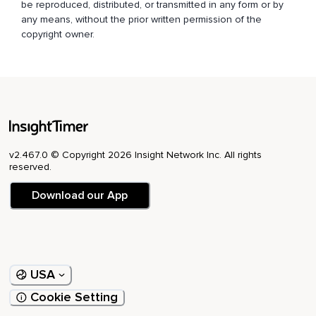
be reproduced, distributed, or transmitted in any form or by
O que no podemos transitar estas fechas de manera alegre,
any means, without the prior written permission of the
copyright owner.
Con la ilusión que corresponde o con la que la solemos
transitar.
La invitación a lo que sí podemos hacer,
Es una invitación de amor,
De curiosidad y de creatividad.
¿Cómo deseas transitar estos días?
v2.467.0 © Copyright 2026 Insight Network Inc. All rights
reserved.
¿Qué es lo que sí puedes hacer con tu familia?
Download our App
¿Y qué es lo que sí puedes hacer con tu actitud?
Lo que sí podemos hacer,
Es juntarnos.
USA
Tal vez no de manera física,
Cookie Setting
Pero ¿para qué tenemos tantos medios digitales?