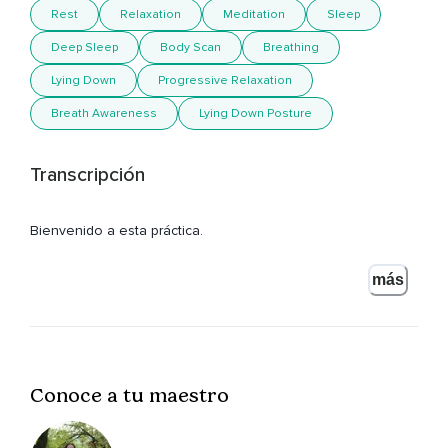
Rest
Relaxation
Meditation
Sleep
Deep Sleep
Body Scan
Breathing
Lying Down
Progressive Relaxation
Breath Awareness
Lying Down Posture
Transcripción
Bienvenido a esta práctica.
Te voy a acompañar por esta meditación para prepararnos
más
para una noche reparadora,
Para soltar el cuerpo y permitir estar listos para dormir.
Te invito a que cuando estés preparado y así lo sientas,
Conoce a tu maestro
Adoptes tu postura cómoda para meditar.
Te recomiendo que quizás en esta ocasión lo hagas
acostado boca arriba.