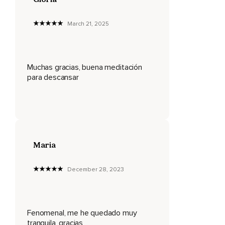
relajado,
March 21, 2025
Percibes como tu peso se va siendo más notorio,
Como te apoyas en la superficie que te sostiene,
Que sostiene amablemente todo tu cuerpo.
Muchas gracias, buena meditación
para descansar
Sube poco a poco de tus caderas hasta tu ombligo,
Recorriendo tu espalda baja y tu vientre,
Relajando y soltando.
Y sube poco a poco desde tu ombligo hasta tus hombros,
Maria
Soltando y relajando tu abdomen,
Tu pecho,
December 28, 2023
Tu espalda y hombros,
Respirando de manera amable y a tu ritmo.
Fenomenal, me he quedado muy
Y poco a poco vas a llevar la tensión de tus hombros hasta
tranquila, gracias