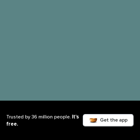
It’s
Trusted by 36 million people.
Get the app
free.