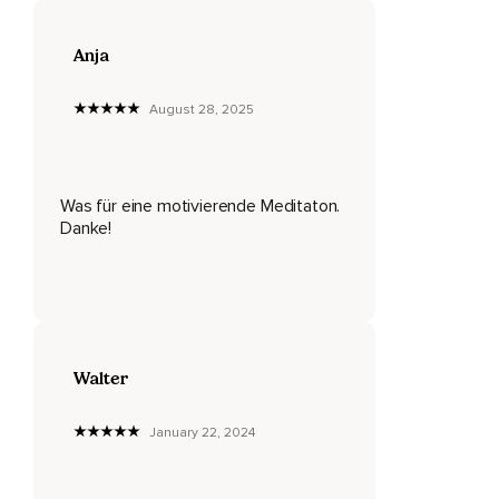
Atme ruhig und tief durch die Nase ein und aus.
Mit jedem Ausatmen wird dein gesamter Körper ruhiger und
Anja
schwerer.
August 28, 2025
Atme ein und aus.
Und du hast das Gefühl,
Dass dein Körper immer ein bisschen mehr in deine
Was für eine motivierende Meditaton.
Unterlage hinein sinkt.
Danke!
Deine Füße und Beine sind herrlich entspannt und ganz
angenehm warm.
Sie werden immer wärmer und schwerer.
Dein Gesäß und dein gesamter Rücken sind ganz ruhig,
Walter
Ganz schwer.
Und jeder Muskel wird immer lockerer und entspannter.
January 22, 2024
Deine Hände und Arme sind ganz warm und angenehm
schwer.