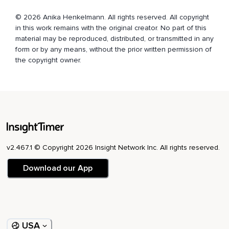
Du schaust dich an.
© 2026 Anika Henkelmann. All rights reserved. All copyright
Du blickst in deine wunderschönen Augen,
in this work remains with the original creator. No part of this
material may be reproduced, distributed, or transmitted in any
In die Fenster deiner Seele.
form or by any means, without the prior written permission of
Sieh dich an,
the copyright owner.
So wie du hier stehst.
Was siehst du?
Ich sehe einen Menschen,
Der in seinem Leben viel gesehen und erlebt hat.
v2.467.1 © Copyright 2026 Insight Network Inc. All rights reserved.
Sehr viele schöne Dinge,
Aber auch schmerzhafte.
Download our App
Ich sehe,
Dass dieser Mensch in seinem Leben sehr viel gelacht hat,
Doch ich sehe auch Tränen des Schmerzes und der
USA