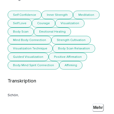
Self Confidence
Inner Strength
Meditation
Self Love
Courage
Visualization
Body Scan
Emotional Healing
Mind Body Connection
Strength Cultivation
Visualization Technique
Body Scan Relaxation
Guided Visualization
Positive Affirmation
Body Mind Spirit Connection
Affirming
Transkription
Schön,
Dass du hier bist zur heutigen Meditation für mehr
Mehr
Selbstvertrauen,