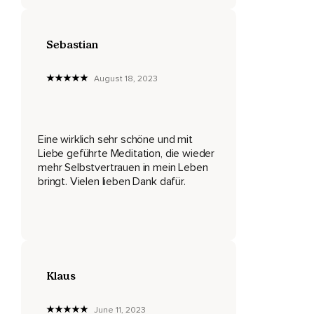
Dein Herz schlägt ruhig und gleichmäßig.
Deine Schultern,
Sebastian
Dein Nacken und dein Hals sind wunderbar warm und
entspannt.
August 18, 2023
Deine Schultern sind ganz locker,
Weg von den Ohren.
Eine wirklich sehr schöne und mit
Und auch jeder Muskel in deinem Gesicht entspannt sich
Liebe geführte Meditation, die wieder
immer und immer mehr.
mehr Selbstvertrauen in mein Leben
bringt. Vielen lieben Dank dafür.
Dein Kiefer,
Deine Zunge,
Deine Wangen,
Deine Nase,
Klaus
Deine Augen,
Deine Augenbrauen und deine Stirn.
June 11, 2023