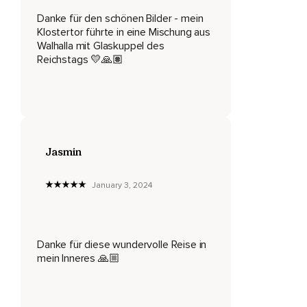
Danke für den schönen Bilder - mein
Sie werden immer wärmer,
Klostertor führte in eine Mischung aus
Walhalla mit Glaskuppel des
Immer schwerer.
Reichstags 💛🙏🏽
Dein Bauch und deine Brust sind ganz entspannt,
Ganz ruhig.
Nur dein Bauch hebt und senkt sich ganz langsam und
gleichmäßig bei jedem Ein- und Ausatmen.
Jasmin
Du bist ganz ruhig,
Ganz ruhig.
January 3, 2024
Deine Füße und Beine,
Deine Hände und Arme,
Danke für diese wundervolle Reise in
Dein Gesäß und dein gesamter Oberkörper sind herrlich
mein Inneres 🙏🏼
ruhig und schwer.
Sie werden immer schwerer und ganz angenehm warm.