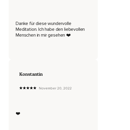
Dein gesamtes Gesicht ist vollkommen entspannt und
locker.
Danke für diese wundervolle
Nimm deinen kompletten Körper wahr,
Meditation. Ich habe den liebevollen
Von den Füßen bis nach oben zu deinem Kopf.
Menschen in mir gesehen ❤️
Und auch dein Geist wird immer ruhiger.
Wenn Gedanken kommen und deine Aufmerksamkeit
möchten,
Sage ihnen,
Konstantin
Dass du dich später mit ihnen beschäftigen wirst.
November 20, 2022
Dann lasse sie liebevoll und wertefrei weiterziehen und
komme mit deiner Aufmerksamkeit wieder zurück zu meiner
Stimme.
Und nun stell dir vor,
❤️
Dass du vor einer wunderschönen,