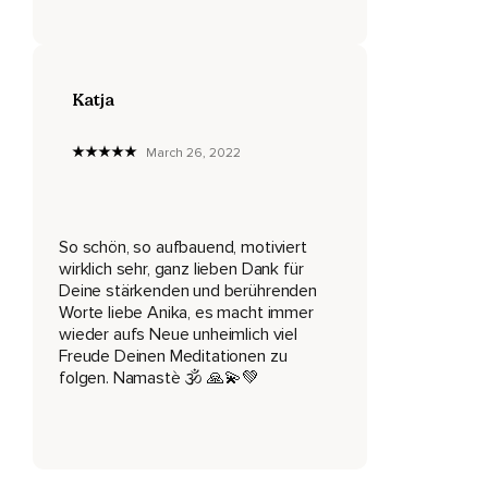
Der gesamte Raum ist in ein herrliches,
Warmes,
Goldgelbes Licht getaucht.
Katja
Du fühlst dich in diesem Moment sehr geborgen,
March 26, 2022
Sehr sicher und du hast das Gefühl,
Als wärst du schon einmal hier gewesen.
So schön, so aufbauend, motiviert
Als du ein Stückchen weiter in den Tempel hineingehst,
wirklich sehr, ganz lieben Dank für
Siehst du direkt vor dir einen großen Spiegel.
Deine stärkenden und berührenden
Worte liebe Anika, es macht immer
Du gehst langsam auf diesen Spiegel zu,
wieder aufs Neue unheimlich viel
Freude Deinen Meditationen zu
Bis du schließlich genau vor ihm stehst.
folgen. Namastè 🕉️ 🙏💫💚
Du blickst hinein und siehst den Menschen vor dir,
Den du auf so eine klare und liebevolle Art und Weise wie
jetzt eventuell schon lange nicht mehr gesehen hast.