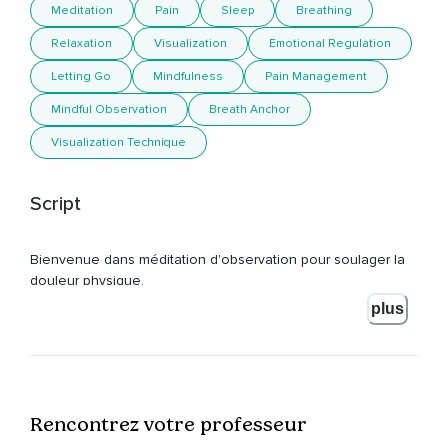
Meditation
Pain
Sleep
Breathing
Relaxation
Visualization
Emotional Regulation
Letting Go
Mindfulness
Pain Management
Mindful Observation
Breath Anchor
Visualization Technique
Script
Bienvenue dans méditation d'observation pour soulager la
douleur physique.
plus
Prenez quelques respirations profondes,
Allez-y.
Inspirez,
Rencontrez votre professeur
Puis expirez lentement pour chasser toute tension,