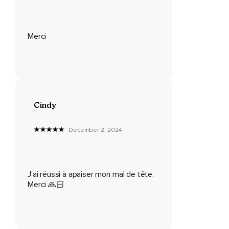
Alors utilisez votre respiration comme ancrage de
mindfulness.
Merci
Cela peut être une sensation de froid extrême,
Ou des frissons,
Un échauffement,
Ou bien une douleur,
Cindy
Une sensation de picotement.
Laissez votre conscience observer,
December 2, 2024
Est-ce que cela se dissipe,
Ou bien cela empire.
J’ai réussi à apaiser mon mal de tête.
Et gentiment laissez ces sensations virent sans les refuser.
Merci 🙏🏻
Notez le changement qui se produit d'un moment à un
autre.