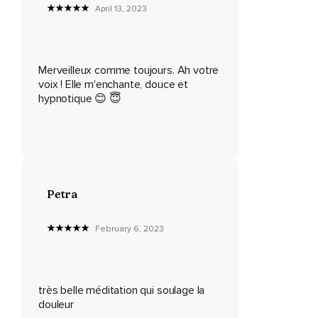
April 13, 2023
N'hésitez pas à revenir à votre respiration lorsque vous êtes
pris ou prise de manière intense par une douleur ou
sensation désagréable qu'il vous est très difficile de
supporter.
Merveilleux comme toujours. Ah votre
voix ! Elle m'enchante, douce et
Utilisez votre souffle comme guide pour retrouver le chemin
hypnotique 😊 😇
vers le point neutre.
Inspirez,
Puis expirez doucement et lentement.
Votre respiration est là pour vous soulager.
Petra
Comptez sur elle,
Observez-la,
February 6, 2023
Ressentez-la,
Utilisez-la.
très belle méditation qui soulage la
De la même manière,
douleur