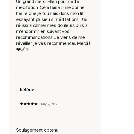
Alors utilisez votre souffle pour la dissiper.
Un grand merci Ellen pour cette
méditation. Cela faisait une bonne
Ce qui empire une douleur,
heure que je tournais dans mon lit,
essayant plusieurs méditations. J'ai
C'est la contraction,
réussi à calmer mes douleurs puis à
m'endormir, en suivant vos
La peur,
recommandations. Je viens de me
Le rejet.
réveiller, je vais recommencer. Merci !
❤️‍🩹✨️
En relaxant votre respiration dans cette douleur ou
sensation désagréable,
C'est-à-dire en l'incorporant dans votre respiration,
Vous verrez son intensité décroître.
hélène
Pour cela,
Imaginez que vous absorbez l'énergie de la douleur.
July 7, 2023
Relaxez-vous dedans,
Relâchez toute tension.
Soulagement obtenu
Quand vous inspirez,