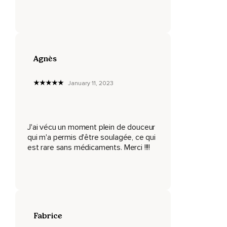
Quand des émotions fortes surgissent,
Comme la peur,
La colère,
La tristesse,
Agnès
La perte de quelqu'un,
January 11, 2023
L'impatience,
La solitude,
J'ai vécu un moment plein de douceur
Observez chaque événement avec douceur et présence,
qui m'a permis d'être soulagée, ce qui
Sans repousser,
est rare sans médicaments. Merci !!!!
Ni juger,
Ni refouler.
Remarquez seulement l'expérience telle qu'elle est.
Fabrice
Est-ce statique?