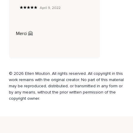
Est-ce que cela s'amplifie?
April 9, 2022
Ou bien suis-je en train de me juger,
Ou bien l'autre,
Merci 🤗
Pour ce qu'il s'est passé?
Est-ce de la peur qui me paralyse?
Ou ressentez-vous cette souffrance?
Votre coeur se serre,
© 2026 Ellen Mouton. All rights reserved. All copyright in this
Ou bien est-ce votre ventre qui se louve?
work remains with the original creator. No part of this material
may be reproduced, distributed, or transmitted in any form or
Observez,
by any means, without the prior written permission of the
Remarquez toutes ces sensations qui bougent,
copyright owner.
Qui changent,
Qui se montrent et puis qui disparaissent.
Laissez le flot de ce qui se passe se passer.