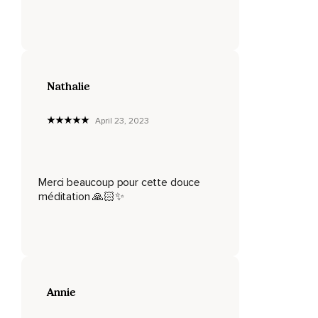
Expulsez-la pour l'éliminer avec votre expiration.
Inspirez,
Épompez l'énergie de la douleur,
Nathalie
Puis recrachez-la en expirant doucement et profondément.
Il peut vous aider de visualiser une couleur grise ou foncée
April 23, 2023
qui représente cette douleur s'évanouir dans l'espace.
Inspirez l'énergie de la douleur,
Merci beaucoup pour cette douce
Filtrez-la,
méditation 🙏🏻✨
Puis recrachez les résidus avec l'expiration.
Doucement,
C'est ça,
Longtemps.
Annie
Bravo,