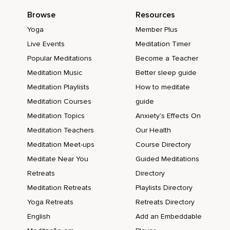
Lorsque vous vous perdrez,
Browse
Resources
Continuez votre méditation.
Yoga
Member Plus
Namasté
Live Events
Meditation Timer
Popular Meditations
Become a Teacher
Meditation Music
Better sleep guide
Meditation Playlists
How to meditate
Meditation Courses
guide
Meditation Topics
Anxiety's Effects On
Meditation Teachers
Our Health
Meditation Meet-ups
Course Directory
Meditate Near You
Guided Meditations
Retreats
Directory
Meditation Retreats
Playlists Directory
Yoga Retreats
Retreats Directory
English
Add an Embeddable