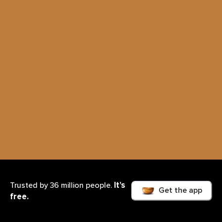
It’s
Trusted by 36 million people.
Get the app
free.