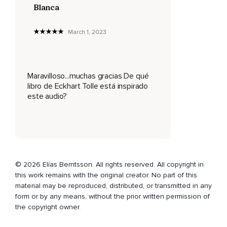
Blanca
Sino que se formó y creció a medida que creciste,
March 1, 2023
Que te educaste,
Que adquiriste creencias y hábitos.
Si te acostumbras a la aceptación al sí,
Maravilloso...muchas gracias De qué
libro de Eckhart Tolle está inspirado
Tu ego se debilita,
este audio?
Es por eso que te impulsa a oponerte.
Es para fortalecerse que tu ego te genera el hábito de una
relación de disgusto ante la vida.
Y es por eso que te impone el no,
© 2026 Elías Berntsson. All rights reserved. All copyright in
No me gusta,
this work remains with the original creator. No part of this
material may be reproduced, distributed, or transmitted in any
No quiero estar aquí,
form or by any means, without the prior written permission of
No debería sucederme esto.
the copyright owner.
Debes romper ese hábito,