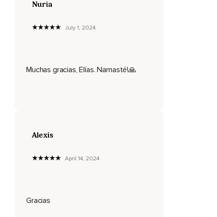
Nuria
Si en medio de una tempestad,
July 1, 2024
De una discusión violenta,
De una enfermedad,
Dices no quiero estar donde estoy,
Muchas gracias, Elías. Namasté!🙏
Te estás oponiendo internamente a lo que es,
A lo que existe.
Y esta oposición te resulta muy dolorosa,
Pues te somete a un estado interno de guerra.
Alexis
Es tu interior en lucha contra el exterior,
April 14, 2024
Una lucha futil,
Vana,
Inútil.
Gracias
Un conflicto que no te conduce a nada y que te impide vivir