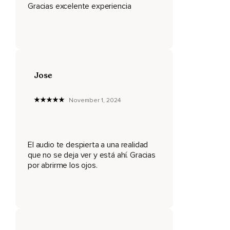
Gracias excelente experiencia
Eres el responsable de tu vida.
El mundo gira a su manera y no pide permiso para hacerlo,
Lo que ocurre simplemente ocurre,
Sin tu aprobación,
Jose
Sin la mía,
Sin la de nadie.
November 1, 2024
Ese mundo es externo a ti,
No eres tú,
El audio te despierta a una realidad
Es el mundo en el que vives,
que no se deja ver y está ahí. Gracias
por abrirme los ojos.
Sí,
Pero solo eso.
Si te resistes a él,
Generas conflictos.