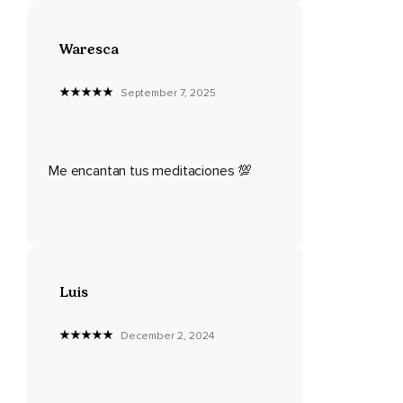
¿Por qué,
Waresca
Entonces,
No vives completamente feliz?
September 7, 2025
Pues debes saber que aunque no lo hagas
conscientemente,
Si eres el responsable de tu infelicidad,
Me encantan tus meditaciones 💯
Nadie más que tú tiene la culpa,
Esa culpa que trasladas al exterior.
Deja de creer que la culpa siempre la tiene otro,
Luis
Otras personas,
Circunstancias que vives,
December 2, 2024
Situaciones especiales.
No es así,