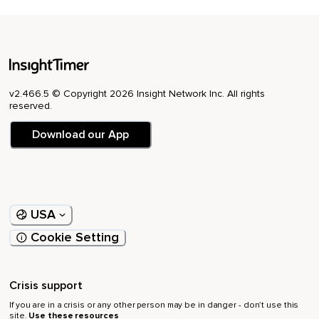
Debes romperlo,
Regresa a ti mismo,
A tu interior y deja que el mundo transcurra.
Acepta cada momento como es.
v2.466.5 © Copyright 2026 Insight Network Inc. All rights
reserved.
Ya es tiempo de que abandones el hábito de generar
conflictos con tus creencias,
Download our App
Con lo que ocurre en el mundo en el que vives.
Comprende que no necesitas etiquetar cada percepción,
Cada experiencia.
USA
No tienes que juzgarlas,
Cookie Setting
Simplemente tienes que vivirlas.
El reconocimiento de que la realidad llega cuando tiene que
Crisis support
llegar,
If you are in a crisis or any other person may be in danger - don’t use this
site.
Use these resources