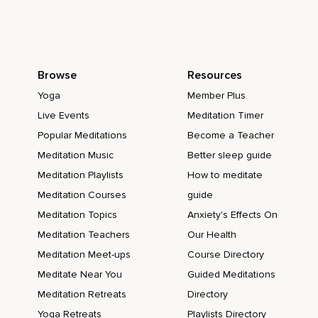
Que cada momento ocurre cuando tiene que ocurrir,
Hará que vivas con intensidad.
Si aceptas cada momento que forma la realidad,
Browse
Resources
Si le dices sí,
Yoga
Member Plus
Te acepto,
Live Events
Meditation Timer
Serás total y pleno en lo que haces.
Popular Meditations
Become a Teacher
Y esta actitud es la que determina el éxito y la felicidad en
Meditation Music
Better sleep guide
tu vida.
Meditation Playlists
How to meditate
Al decir sí a la vida,
Meditation Courses
guide
Meditation Topics
Anxiety's Effects On
Tal como es,
Meditation Teachers
Our Health
Permites que la paz inunde tu interior.
Meditation Meet-ups
Course Directory
El decir sí a la realidad es manifestación de tu profundidad.
Meditate Near You
Guided Meditations
Ya no dependes de las condiciones externas ni de los
Meditation Retreats
Directory
pensamientos tan cambiantes.
Yoga Retreats
Playlists Directory