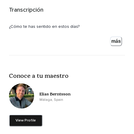
Transcripción
¿Cómo te has sentido en estos días?
Seguramente has tenido algunos momentos de tensiones,
más
De conflictos que ni siquiera entiendes por qué han surgido.
Quizá también hayas vivido algunos momentos de alegría,
De paz,
Conoce a tu maestro
De serenidad.
En realidad,
Elías Berntsson
Así nos movemos en la vida.
Málaga, Spain
No es la vida la que nos inventa los conflictos y los
problemas,
View Profile
Somos nosotros los que los creamos.