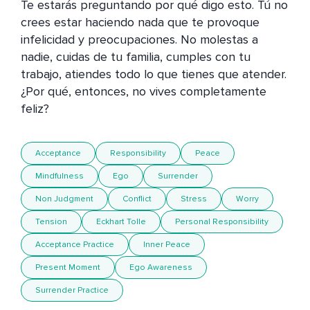
Te estarás preguntando por qué digo esto. Tú no 
crees estar haciendo nada que te provoque 
infelicidad y preocupaciones. No molestas a 
nadie, cuidas de tu familia, cumples con tu 
trabajo, atiendes todo lo que tienes que atender. 
¿Por qué, entonces, no vives completamente 
feliz?
Acceptance
Responsibility
Peace
Mindfulness
Ego
Surrender
Non Judgment
Conflict
Stress
Worry
Tension
Eckhart Tolle
Personal Responsibility
Acceptance Practice
Inner Peace
Present Moment
Ego Awareness
Surrender Practice