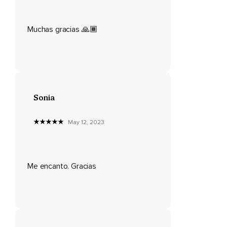
Situaciones de las que desesperadamente quieres salir.
Quizá puedas alejarte de algunas de estas situaciones,
Muchas gracias 🙏🏾
Pero habrá muchas ocasiones en las que no tendrás la
opción de irte.
Estarás allí y esa será tu realidad,
Siempre estás en un lugar.
Sonia
Es necesario que lo asumas y que lo aceptes,
May 12, 2023
No se trata de que quieras o no quieras,
Se trata de que es así.
Nada hay en tu naturaleza que te conduce a esa
Me encanto. Gracias
negatividad,
A ese enfrentamiento al mundo exterior.
Allí actúa tu ego,
Y tu ego no nació contigo,