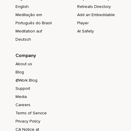
Ya no necesitas que una situación o persona te haga feliz,
English
Retreats Directory
Meditação em
Add an Embeddable
Porque la felicidad está en ti.
Português do Brasil
Player
En esa profundidad de tu ser estarás en paz.
Meditation auf
AI Safety
Esta actitud de aceptación de la realidad lleva a la rendición.
Deutsch
Rendirse no es darse por vencido,
Company
Todo lo contrario,
About us
Rendirse a un momento es liberarse.
Blog
Es permitir que ese momento sea como realmente es.
@Work Blog
Es simplemente dejar de sufrir.
Support
Media
Es evitar que ese momento se transforme en la historia que
te has creado a partir de él.
Careers
Terms of Service
Esa rendición que viene de la aceptación se logra cuando
dejas de preguntar ¿Por qué me ha ocurrido esto a mí?
Privacy Policy
CA Notice at
Frente a cada acontecimiento que no te gusta.