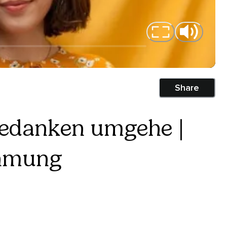
Share
gedanken umgehe |
hmung