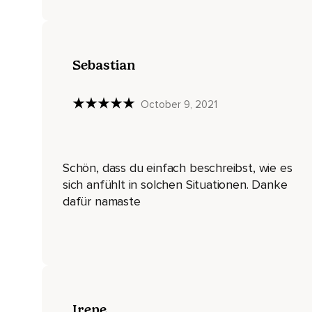
Dass es so ein Mode-Wort geworden ist,
Also Achtsamkeit.
Weil es irgendwie,
Sebastian
Ich weiß nicht,
October 9, 2021
Ich habe immer so das Gefühl,
Keiner weiß so richtig,
Was gemeint ist.
Schön, dass du einfach beschreibst, wie es
Irgendwie klingt es so,
sich anfühlt in solchen Situationen. Danke
dafür namaste
Man soll die ganze Zeit aufmerksam sein.
Aber ich glaube,
So für mich im Moment bedeutet es zumindest,
Einfach wirklich wahrzunehmen,
Dass ich wahrnehme.
Irene