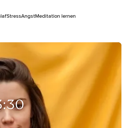
laf
Stress
Angst
Meditation lernen
3:30