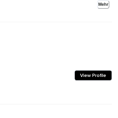
Mehr
eful Self Project.
n zwei kleinen Erlebnissen erzählen,
View Profile