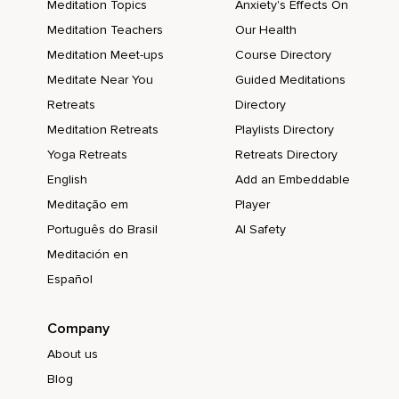
Meditation Topics
Anxiety's Effects On
Und dass du sie halt auch,
Meditation Teachers
Our Health
Genau,
Meditation Meet-ups
Course Directory
In dem du dann sozusagen sagst,
Meditate Near You
Guided Meditations
Retreats
Directory
Ich fühle dich einfach so,
Meditation Retreats
Playlists Directory
Interpretierst du sie auch neu,
Yoga Retreats
Retreats Directory
Weil es war bei mir halt so,
English
Add an Embeddable
Ich hatte auch ganz lange und immer noch so
Meditação em
Player
Angstprobleme und es hat viel mit Vertrauen in meinen
Português do Brasil
AI Safety
Körper zu tun.
Meditación en
Bei mir war es dann oft so,
Español
Dass ich halt wirklich Schmerzen hatte,
Company
Ganz tolle Schmerzen und dann gleich irgendwie dachte,
About us
Okay,
Blog
Jetzt kriege ich einen Herzinfarkt oder keine Ahnung,