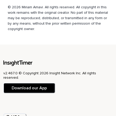
eben lernen können,
© 2026 Miriam Amavi. All rights reserved. All copyright in this
Herausfordernde Gefühle zu verarbeiten und warum wir
work remains with the original creator. No part of this material
auch Kraft aus unserer Vergangenheit ziehen können und
may be reproduced, distributed, or transmitted in any form or
ganz viele verschiedene Dinge.
by any means, without the prior written permission of the
copyright owner.
Und wir hoffen ganz doll,
Dass die Folge euch gefällt und ihr findet Solveigs Podcast
auf allen,
Ich denke mal,
Allen Plattformen,
Aber auf jeden Fall bei Spotify und iTunes.
v2.467.0 © Copyright 2026 Insight Network Inc. All rights
reserved.
Ihr Podcast heißt Filterkaffee und Prosecco und hört da auf
jeden Fall mal rein,
Download our App
Das ist ein ganz toller Podcast.
Ja,
Wir haben,