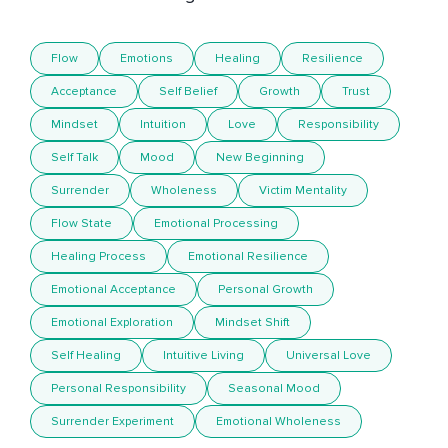
Flow
Emotions
Healing
Resilience
Acceptance
Self Belief
Growth
Trust
Mindset
Intuition
Love
Responsibility
Self Talk
Mood
New Beginning
Surrender
Wholeness
Victim Mentality
Flow State
Emotional Processing
Healing Process
Emotional Resilience
Emotional Acceptance
Personal Growth
Emotional Exploration
Mindset Shift
Self Healing
Intuitive Living
Universal Love
Personal Responsibility
Seasonal Mood
Surrender Experiment
Emotional Wholeness