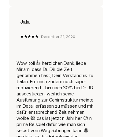
Um irgendwie eine Folge darüber zu machen,
Aber das ist überhaupt nicht der Sinn dieses Podcastes,
Jala
Sondern ich will ja hier so ein bisschen erzählen,
December 24, 2020
Was ich gerade lerne und wie ich das so ein bisschen auf
mein Leben anwende oder wie ich das eben interpretiere
oder sehe und ja,
Deswegen habe ich mich immer so ein bisschen,
Wow, toll 👍 herzlichen Dank, liebe
Miriam, dass Du Dir die Zeit
Glaube ich,
genommen hast, Dein Verständnis zu
teilen. Für mich zudem noch super
Gedrückt,
motivierend - bin nach 30% bei Dr. JD
ausgestiegen, weil ich seine
Davor,
Ausführung zur Gehirnstruktur meinte
Solche Folgen zu machen,
im Detail erfassen zu müssen und mir
dafür entsprechend Zeit nehmen
Aber ich finde es teilweise extrem spannend,
wollte 😅 das ist jetzt n Jahr her 😉 n
prima Beispiel dafür, wie man sich
So zu hören von Menschen,
selbst vom Weg abbringen kann 😆
nun hab ich das EBook wieder
Wie sie eben diese Sachen interpretieren und sehen und ja.