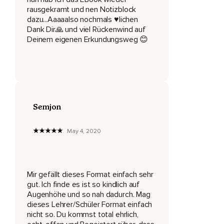
rausgekramt und nen Notizblock
Deswegen habe ich mir gedacht,
dazu...Aaaaalso nochmals ♥️lichen
Dank Dir🙏 und viel Rückenwind auf
Mache ich das einfach mal trotzdem und sage vorweg,
Deinem eigenen Erkundungsweg 😊
Dass ich irgendwie keine Wissenschaftlerin bin und auch
noch keinen erleuchteten Zustand in meinem Leben habe
und noch nicht an diesem Bewusstseinszustand
angekommen bin,
Aber dass ich immer dazu lerne und das natürlich dann auch
Semjon
teilen kann,
Wenn du es dir gerne anhören möchtest,
May 4, 2020
Dann kannst du das gerne tun.
Und wie man vielleicht an meiner Stimme hört oder vielleicht
Mir gefällt dieses Format einfach sehr
auch nicht,
gut. Ich finde es ist so kindlich auf
Ich weiß es nicht,
Augenhöhe und so nah dadurch. Mag
dieses Lehrer/Schüler Format einfach
Bin ich ein bisschen krank gewesen,
nicht so. Du kommst total ehrlich,