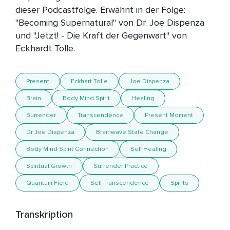
dieser Podcastfolge. Erwähnt in der Folge: 
"Becoming Supernatural" von Dr. Joe Dispenza 
und "Jetzt! - Die Kraft der Gegenwart" von 
Eckhardt Tolle.
Present
Eckhart Tolle
Joe Dispenza
Brain
Body Mind Spirit
Healing
Surrender
Transcendence
Present Moment
Dr Joe Dispenza
Brainwave State Change
Body Mind Spirit Connection
Self Healing
Spiritual Growth
Surrender Practice
Quantum Field
Self Transcendence
Spirits
Transkription