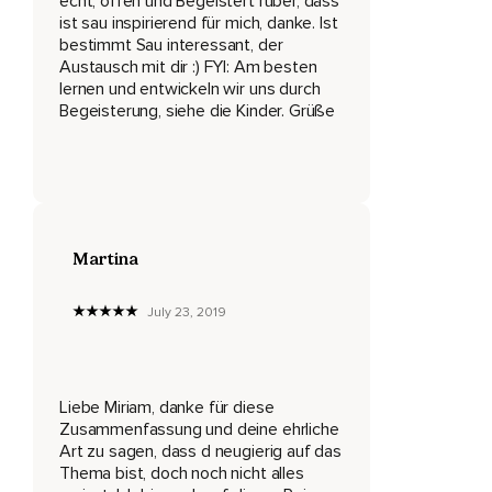
echt, offen und Begeistert rüber, dass
Deswegen kam jetzt auch erst mal nix.
ist sau inspirierend für mich, danke. Ist
bestimmt Sau interessant, der
Habe ich eine fette Erkältung bekommen,
Austausch mit dir :) FYI: Am besten
Die irgendwie ewig nicht weggehen wollte,
lernen und entwickeln wir uns durch
Begeisterung, siehe die Kinder. Grüße
Aber jetzt bin ich wieder fit,
Denke ich und ja,
Hau gleich mal eine Folge raus.
Ja,
Martina
Okay,
Dann also let's go.
July 23, 2019
Also,
Ich habe viel Eckart Tolle gelesen und gehört,
Liebe Miriam, danke für diese
Zusammenfassung und deine ehrliche
Wer ihn kennt.
Art zu sagen, dass d neugierig auf das
Es ist ein spiritueller Lehrer,
Thema bist, doch noch nicht alles