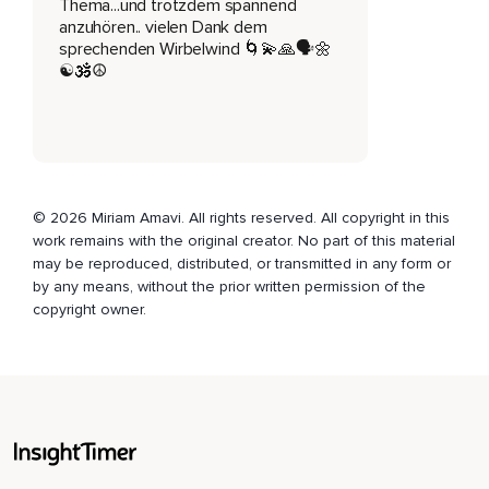
Thema...und trotzdem spannend
anzuhören.. vielen Dank dem
Habe ich mich dabei immer so voll wow,
sprechenden Wirbelwind 🌀💫🙏🗣️🌼
☯️🕉️☮️
Voll krass,
Was er so für Sachen erzählt konnte,
Damit habe ich überhaupt nichts anfangen,
Weil ich noch so krass in meinem eigenen Kopf drin war und
in dieser Angstbisere und irgendwie,
© 2026 Miriam Amavi. All rights reserved. All copyright in this
work remains with the original creator. No part of this material
Also noch völlig im Überlebensmodus,
may be reproduced, distributed, or transmitted in any form or
by any means, without the prior written permission of the
Weshalb überhaupt solche Konzepte,
copyright owner.
Die irgendwie ein bisschen weiter als den Verstand gehen
oder über den Verstand hinausgehen,
Einfach noch überhaupt nicht greifbar für mich waren,
Aber immer ich so das Gefühl hatte,
Wow,