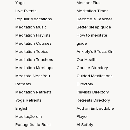
Physische hinauszugehen und das ist genau das,
Yoga
Member Plus
Live Events
Meditation Timer
Worüber Eckart Tolle eben schreibt und worum es ja auch im
Grunde genommen in den Joe Dispenza Büchern geht,
Popular Meditations
Become a Teacher
Meditation Music
Better sleep guide
Der ja ein Wissenschaftler ist,
Meditation Playlists
How to meditate
Der all diese Dinge erforscht und Gehirnscans macht und so
Meditation Courses
guide
weiter und darauf komme ich dann auch noch später in
dieser Folge zurück.
Meditation Topics
Anxiety's Effects On
Meditation Teachers
Our Health
Ja,
Meditation Meet-ups
Course Directory
Das sind alles so diese Konzepte,
Meditate Near You
Guided Meditations
Die ich einfach extrem spannend finde und alle diese
Retreats
Directory
spirituellen Lehrer oder,
Meditation Retreats
Playlists Directory
Wie gesagt,
Yoga Retreats
Retreats Directory
Ich mag das Wort nicht,
English
Add an Embeddable
Meditação em
Player
Aber all diese Menschen,
Português do Brasil
AI Safety
Die eben diese Bewusstseinszustände schon erlangt haben