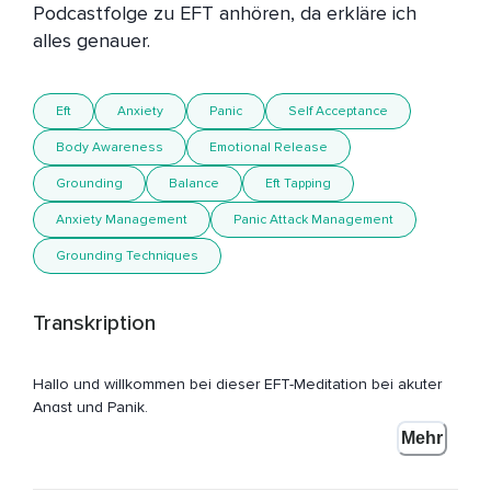
Podcastfolge zu EFT anhören, da erkläre ich 
alles genauer.
Eft
Anxiety
Panic
Self Acceptance
Body Awareness
Emotional Release
Grounding
Balance
Eft Tapping
Anxiety Management
Panic Attack Management
Grounding Techniques
Transkription
Hallo und willkommen bei dieser EFT-Meditation bei akuter
Angst und Panik.
Mehr
Es ist hilfreich,
Wenn du weißt,