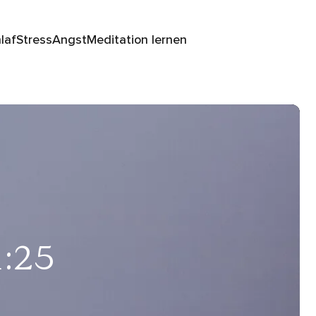
laf
Stress
Angst
Meditation lernen
1:25