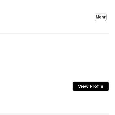
Mehr
hen,
View Profile
ht und warum man eigentlich meditiert und was so der Sinn darin