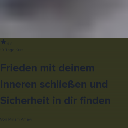
4.8
10-Tage-Kurs
Frieden mit deinem
Inneren schließen und
Sicherheit in dir finden
Von
Miriam Amavi