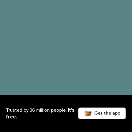
It’s
Trusted by 36 million people.
Get the app
free.