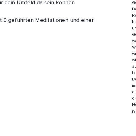
ür dein Umfeld da sein können.
G
D
Re
t 9 geführten Meditationen und einer
b
u
Ge
we
.
W
wü
wi
a
Le
Be
im
d
dies
H
Fr