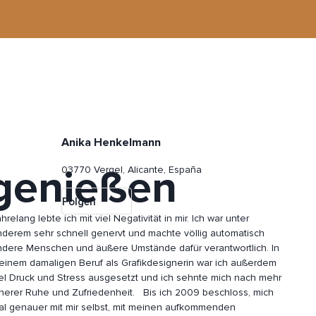
Anika Henkelmann
 genießen
03770 Vergel, Alicante, España
Folgen
hrelang lebte ich mit viel Negativität in mir. Ich war unter
nderem sehr schnell genervt und machte völlig automatisch
ndere Menschen und äußere Umstände dafür verantwortlich. In
einem damaligen Beruf als Grafikdesignerin war ich außerdem
iel Druck und Stress ausgesetzt und ich sehnte mich nach mehr
innerer Ruhe und Zufriedenheit. Bis ich
2009 beschloss, mich
al genauer mit mir selbst, mit meinen aufkommenden