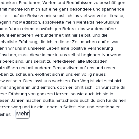
edanken, Emotionen, Werten und Bedürfnissen zu beschäftigen.
amit machte ich mich auf eine ganz besondere und spannende
ise – auf die Reise zu mir selbst. Ich las viel wertvolle Literatur,
egann mit Meditation, absolvierte mein Mentaltrainer-Studium
nd erfuhr in einem einwöchigen Retreat das wunderschöne
fühl einer tiefen Verbundenheit mit mir selbst. Und die
rtvollste Erfahrung, die ich in dieser Zeit machen durfte, war:
enn wir uns in unserem Leben eine positive Veränderung
nschen, muss diese immer in uns selbst beginnen. Nur wenn
r bereit sind, uns selbst zu reflektieren, alte Blockaden
ufzulösen und mit anderen Perspektiven auf uns und unser
ben zu schauen, eröffnet sich in uns ein völlig neues
wusstsein. Dies lässt uns wachsen. Der Weg ist vielleicht nicht
mer angenehm und einfach, doch er lohnt sich. Ich wünsche dir
iese Erfahrung von ganzem Herzen, so wie auch ich sie in
en Jahren machen durfte. Entscheide auch du dich für deinen
erzensweg und für ein Leben in Selbstliebe und emotionaler
Mehr
eiheit.
...