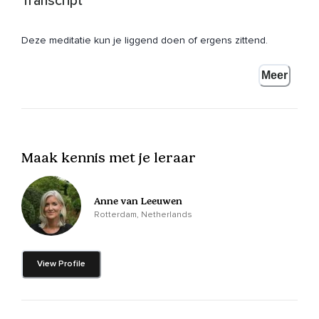
Transcript
Deze meditatie kun je liggend doen of ergens zittend.
Neem de houding aan die voor jou het meest comfortabel
Meer
is.
Kijk of je lekker ontspannen kunt liggen of zitten.
Probeer eerst eventjes bewust te worden waar de aandacht
nu in jouw lichaam zit.
Maak kennis met je leraar
Als je ergens pijn hebt of je bent heel erg moe,
Dan overheerst dat,
Anne van Leeuwen
Rotterdam, Netherlands
Maar misschien zit je met je aandacht nog vol in je denken,
Dan kun je een bepaalde druk bij je voorhoofd voelen.
View Profile
Breng je aandacht daar dan naartoe en word eerst even
heel bewust van wat het is waar jij nu aan denkt op dit
moment.