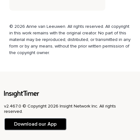
Komen beide energieën weer bij elkaar in je hart en als een
soort vortex draai je dat rond en wordt de energie
gelijkmatig of beide energieën gelijkmatig verdeeld over
jouw lichaam.
© 2026 Anne van Leeuwen. All rights reserved. All copyright
in this work remains with the original creator. No part of this
En dit is het moment om spanning los te laten,
material may be reproduced, distributed, or transmitted in any
form or by any means, without the prior written permission of
Spanning die diep in jouw lichaam zit,
the copyright owner.
Op het gebied van jouw emoties.
Je mag nu pijn,
Verdriet,
Boosheid,
Onmacht,
v2.467.0 © Copyright 2026 Insight Network Inc. All rights
reserved.
Je zorgen.
Laat het maar los.
Download our App
Laat het maar los.