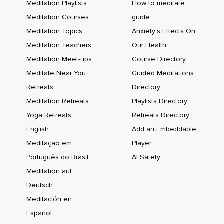
Meditation Playlists
How to meditate
Jouw verleden,
Meditation Courses
guide
Meditation Topics
Anxiety's Effects On
Losmaken,
Meditation Teachers
Our Health
Zodat je dat niet langer bij je hoeft te dragen.
Meditation Meet-ups
Course Directory
Zodat je nieuwe ruimte in je lichaam hebt,
Meditate Near You
Guided Meditations
Met je meedraagt.
Retreats
Directory
Meditation Retreats
Playlists Directory
Ruimte is voor licht,
Yoga Retreats
Retreats Directory
Prana,
English
Add an Embeddable
Nieuwe energie.
Meditação em
Player
Laat maar los.
Português do Brasil
AI Safety
Meditation auf
Open je hart.
Deutsch
Geef je over aan dit moment.
Meditación en
Laat maar los.
Español