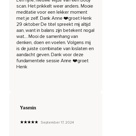
Voor je uit,
scan. Het prikkelt weer anders. Mooie
meditatie voor een lekker moment
Laat weer los en adem weer uit.
met je zelf. Dank Anne ❤️groet Henk
29 oktober De titel spreekt mij altijd
Adem nog een keertje diep in en trek nu de tenen naar je
aan, want in balans zijn betekent nogal
toe,
wat… Mooi de samenhang van
denken, doen en voelen. Volgens mij
Even vasthouden en laat weer los.
is de juiste combinatie van loslaten en
Ga dan nu met je aandacht naar je rechterbeen.
aandacht geven. Dank voor deze
fundamentele sessie Anne ❤️groet
Adem diep in en til je rechterbeen een klein stukje omhoog,
Henk
Misschien maar 1 of 2 centimeter.
Voel de inspanning die je moet leveren.
Ga met je aandacht naar binnen in je been.
Voel welke spieren nu aan het werk zijn.
Yasmin
En dan adem je weer uit en laat je je been ontspannen naar
September 17, 2024
beneden zakken en je voet ontspannen naar buiten vallen.
Ga dan met je aandacht naar je linkerbeen.