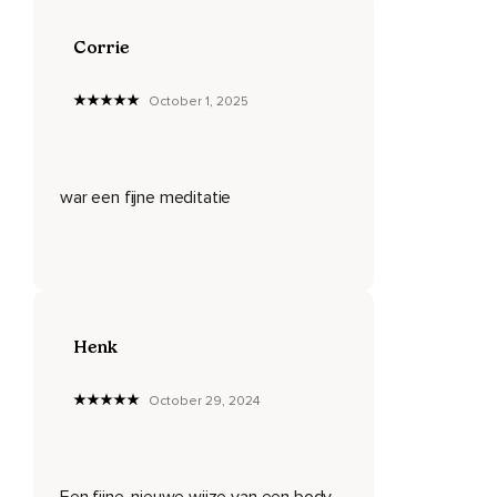
Richting je keel en dan nog verder naar beneden,
Corrie
Richting je borstkas en vanuit daar kun je weer verder
zakken naar beneden,
October 1, 2025
Langs je ruggengraat en ergens daar langs je ruggengraat,
Vanuit daar is er een plek van waaruit je alles in jezelf kunt
overzien.
war een fijne meditatie
Word dan bewust hoe het op dit moment met jou gaat,
Wat voel je allemaal,
Wat gaat er door je heen.
Probeer dat zonder hele verhalen in je hoofd op te hangen
Henk
te doen.
Voel dan het gewicht van jouw lichaam en ga dan met je
October 29, 2024
aandacht eventjes naar je voeten.
Adem diep in en strek de tenen eventjes helemaal van je
weg,
Een fijne, nieuwe wijze van een body