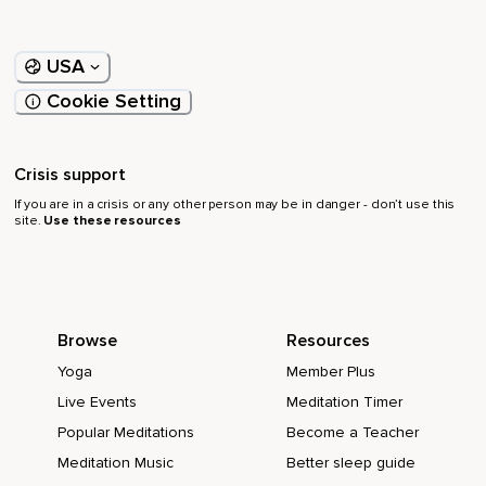
Laat het maar in de grond zakken.
Laat het maar afgevoerd worden met de wortel diep de
USA
aarde in,
Cookie Setting
Waarin het weer getransformeerd wordt tot universele liefde
en kracht.
Crisis support
Nu mag je loslaten.
If you are in a crisis or any other person may be in danger - don’t use this
Laat maar los.
site.
Use these resources
Geef jezelf helemaal over aan dit moment.
Je hoeft het niet langer bij je te dragen.
Kies voor jezelf.
Browse
Resources
Voel je langzaam bevrijd worden van vastgeroeste,
Yoga
Member Plus
Live Events
Meditation Timer
Gevoelens,
Popular Meditations
Become a Teacher
Emoties die jou niet langer meer dienen.
Meditation Music
Better sleep guide
Zo kun je een deel van jouw geschiedenis,