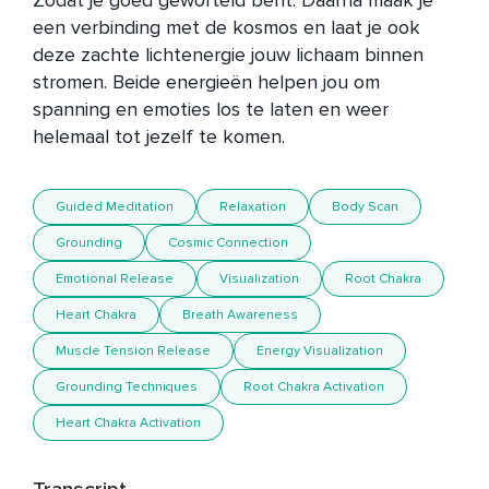
Zodat je goed geworteld bent. Daarna maak je 
een verbinding met de kosmos en laat je ook 
deze zachte lichtenergie jouw lichaam binnen 
stromen. Beide energieën helpen jou om 
spanning en emoties los te laten en weer 
helemaal tot jezelf te komen.
Guided Meditation
Relaxation
Body Scan
Grounding
Cosmic Connection
Emotional Release
Visualization
Root Chakra
Heart Chakra
Breath Awareness
Muscle Tension Release
Energy Visualization
Grounding Techniques
Root Chakra Activation
Heart Chakra Activation