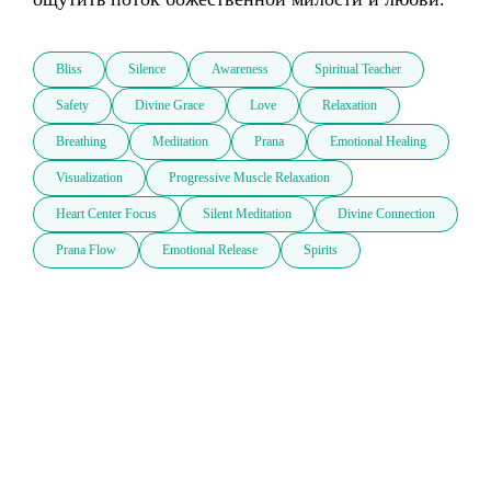
Bliss
Silence
Awareness
Spiritual Teacher
Safety
Divine Grace
Love
Relaxation
Breathing
Meditation
Prana
Emotional Healing
Visualization
Progressive Muscle Relaxation
Heart Center Focus
Silent Meditation
Divine Connection
Prana Flow
Emotional Release
Spirits