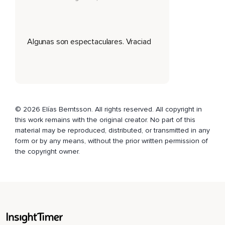
Dado que el momento presente es la vida misma,
Esta es una forma insana de vivir.
Algunas son espectaculares. Vraciad
Así que ahora,
Yo me abro al momento presente y lo abrazo en su
totalidad.
Yo encuentro la verdadera felicidad en el momento
presente.
© 2026 Elías Berntsson. All rights reserved. All copyright in
this work remains with the original creator. No part of this
El tiempo no existe y no hay un futuro en el que esté mejor
material may be reproduced, distributed, or transmitted in any
que ahora.
form or by any means, without the prior written permission of
the copyright owner.
Estoy agradecido siempre por este momento.
El ahora,
No importa qué forma tome.
El poder sobre los demás es debilidad disfrazada de fuerza.
Las pequeñas cosas no tienen el poder de molestarme.