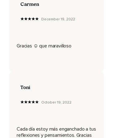
Carmen
Se puede reconocer y aprender de los errores hechos,
Y luego seguir adelante y reorientar en el presente.
December 19, 2022
Así que,
Desde ahora,
Gracias ☺️ que maravilloso
Yo me perdono a mí mismo.
Oigo el silencio,
Donde quiera que esté.
Esto es una forma fácil y directa de hacerse presente.
Toni
Incluso si hay ruido,
October 19, 2022
Hay siempre silencio debajo y entre los sonidos.
La gente no se da cuenta de que ahora es todo lo que
existe.
Cada día estoy más enganchado a tus
No hay pasado o futuro excepto como memoria o
reflexiones y pensamientos. Gracias