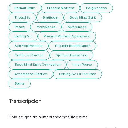
Eckhart Tolle
Present Moment
Forgiveness
Thoughts
Gratitude
Body Mind Spirit
Peace
Acceptance
Awareness
Letting Go
Present Moment Awareness
Self Forgiveness
Thought Identification
Gratitude Practice
Spiritual Awakening
Body Mind Spirit Connection
Inner Peace
Acceptance Practice
Letting Go Of The Past
Spirits
Transcripción
Hola amigos de aumentandomeautoestima.
Com,