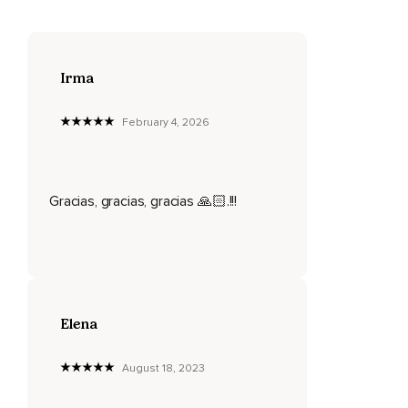
presente es todo lo que yo tengo,
Así que hago de la hora el foco principal de mi vida.
Donde quiera que estoy,
Irma
Estoy plenamente allí.
February 4, 2026
Si encuentro mi aquí y ahora intolerable y me hace infeliz,
Tengo tres opciones,
Apartarme de la situación,
Gracias, gracias, gracias 🙏🏻.!!!
Cambiarla o aceptarla totalmente.
Si quiero tomar la responsabilidad de mi vida,
Debo escoger una de esas tres opciones,
Y debo escogerla ahora.
Elena
Después,
August 18, 2023
Acepto las consecuencias sin excusas.