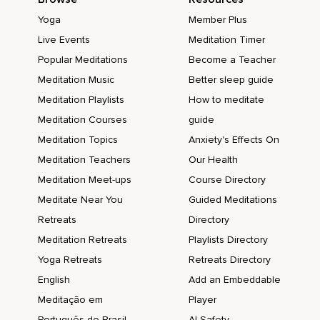
Yoga
Member Plus
En cuyo caso ya no es un error.
Live Events
Meditation Timer
Si permanezco atascado,
Popular Meditations
Become a Teacher
No aprendo nada.
Meditation Music
Better sleep guide
Yo no espero en tener éxito en el futuro.
Meditation Playlists
How to meditate
Meditation Courses
guide
Yo tengo una relación exitosa con el presente y me
mantengo activo en todo lo que hago.
Meditation Topics
Anxiety's Effects On
Meditation Teachers
Our Health
Eso es éxito.
Meditation Meet-ups
Course Directory
Cuando me meto en el coche,
Meditate Near You
Guided Meditations
Cierro la puerta y permanezco allí solo,
Retreats
Directory
Entonces respiro.
Meditation Retreats
Playlists Directory
Yoga Retreats
Retreats Directory
Siento la energía dentro de mi cuerpo.
English
Add an Embeddable
Miro alrededor,
Meditação em
Player
Al cielo,
Português do Brasil
AI Safety