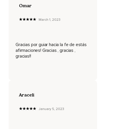
Omar
¿Quién soy yo entonces?
Yo soy el que ve eso.
March 1, 2023
Si no estoy viviendo este momento,
En realidad no estoy viviendo.
Gracias por guiar hacia la fe de estás
Los prejuicios de cualquier tipo implican que me estoy
afirmaciones! Gracias , gracias ,
identificando con la mente pensante.
gracias!!
Esto significa que no veo al otro como un humano más,
Solo es mi propio concepto de qué es ser humano.
Reducir la vitalidad de otro ser humano a un concepto ya es
una forma de violencia,
Araceli
Así que me libero de ello.
January 5, 2023
La aceptación parece un estado pasivo,
Pero en realidad trae algo completamente nuevo a este
mundo.