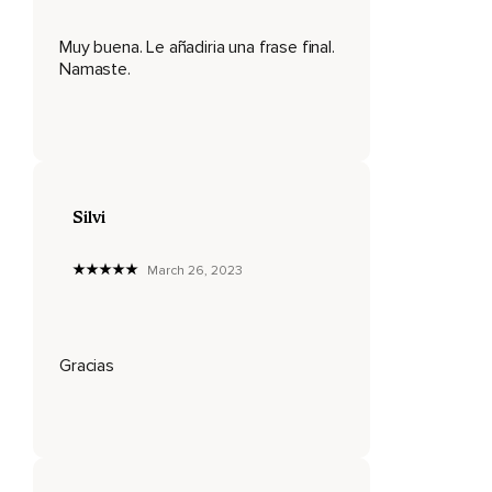
Conocerme a mí mismo como el ser debajo del pensador,
Muy buena. Le añadiria una frase final.
La quietud debajo del ruido mental,
Namaste.
El amor y la alegría bajo el dolor,
Es la libertad,
La salvación,
La iluminación.
Silvi
La mayoría de los seres humanos nunca están plenamente
presentes en el ahora,
March 26, 2023
Porque inconscientemente creen que el momento siguiente
será más importante que este.
Gracias
Pero yo afirmo que el momento presente es lo único
importante,
Porque es lo único que existe.
¿Qué liberación es darme cuenta de que la voz en mi
cabeza no es quien soy?