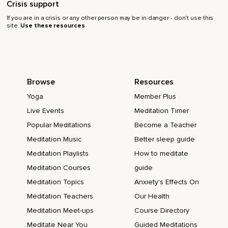
Crisis support
Sí.
If you are in a crisis or any other person may be in danger - don’t use this
site.
Use these resources
Exhala.
6 Sigue inhalando y exhalando.
Y si olvidas la cuenta o te distraes no pasa nada vuelve a
iniciar sin juicios tan solo permitiéndote estar aquí y ahora
Browse
Resources
Estás aquí y ahora.
Yoga
Member Plus
Presente.
Live Events
Meditation Timer
Eligiendo este momento.
Popular Meditations
Become a Teacher
Meditation Music
Better sleep guide
Y para permitir que el futuro sea una extensión del
presente.
Meditation Playlists
How to meditate
Meditation Courses
guide
Y no una carga del pasado.
Meditation Topics
Anxiety's Effects On
Eliges ser libre y soltar cualquier error cometido en el
Meditation Teachers
Our Health
pasado.
Meditation Meet-ups
Course Directory
Soltar cualquier culpa.
Meditate Near You
Guided Meditations