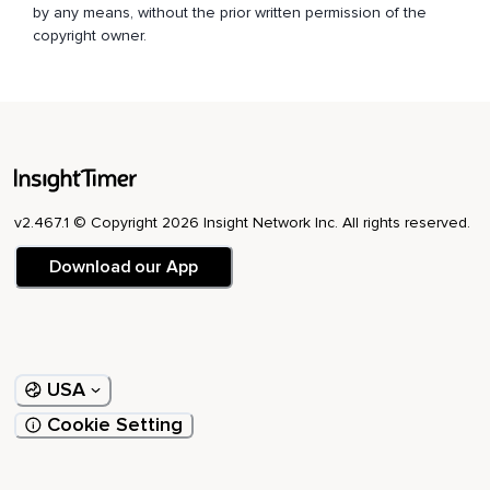
by any means, without the prior written permission of the
.
copyright owner.
Inhala profundamente por la nariz y exhala lentamente por
la nariz.
Días.
Inhala… dos,
Exhala.
v2.467.1 © Copyright 2026 Insight Network Inc. All rights reserved.
Nueve.
Download our App
Inhala.
.
.
USA
Tres Exhala ocho Inhala… 4 Exhala.
Cookie Setting
Siete.
Inhala.