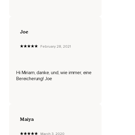
Deswegen dachte ich,
Dass es vielleicht Sinn machen könnte,
Mal darüber zu sprechen,
Joe
Wie wir uns die ganze Zeit in den gleichen Umständen
aufhalten und warum wir das Gefühl haben,
February 28, 2021
Stecken zu bleiben.
Warum wir uns die ganze Zeit in so einem ewigen,
Hi Miriam, danke, und, wie immer, eine
So ja,
Bereicherung! Joe
Geht so,
Mir geht's ganz gut oder so,
Mir geht's so,
Hm,
Maiya
Stecken,
March 3, 2020