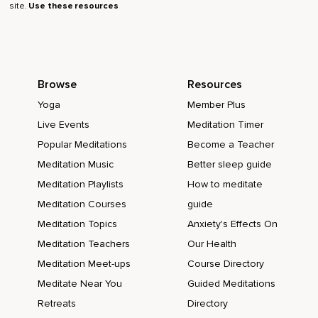
site.
Use these resources
Also dass die Dinge,
Die passieren,
Uns auf eine bestimmte Weise fühlen lassen.
Browse
Resources
Also man sagt ja im Englischen auch so,
Yoga
Member Plus
You make me feel oder this made me feel bad oder keine
Live Events
Meditation Timer
Ahnung.
Popular Meditations
Become a Teacher
Also dieses,
Meditation Music
Better sleep guide
Es hat ein Gefühl in mir ausgelöst,
Meditation Playlists
How to meditate
Ist halt eine relativ,
Meditation Courses
guide
Meditation Topics
Anxiety's Effects On
Ich sag mal,
Meditation Teachers
Our Health
Nicht schwache,
Meditation Meet-ups
Course Directory
Aber es geht schon mehr in diese Richtung von andere
Meditate Near You
Guided Meditations
Dinge haben einfach einen Einfluss auf mich.
Retreats
Directory
Ich will nicht sagen,