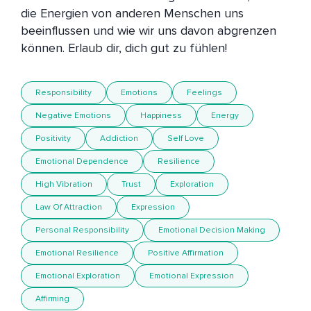
die Energien von anderen Menschen uns 
beeinflussen und wie wir uns davon abgrenzen 
können. Erlaub dir, dich gut zu fühlen!
Responsibility
Emotions
Feelings
Negative Emotions
Happiness
Energy
Positivity
Addiction
Self Love
Emotional Dependence
Resilience
High Vibration
Trust
Exploration
Law Of Attraction
Expression
Personal Responsibility
Emotional Decision Making
Emotional Resilience
Positive Affirmation
Emotional Exploration
Emotional Expression
Affirming