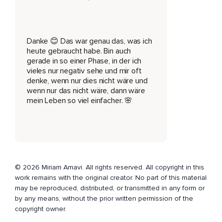
Feststecken irgendwie und nie in so einem,
Yes,
Let's go.
Danke 😊 Das war genau das, was ich
heute gebraucht habe. Bin auch
Und ich bin zwar gerade selber noch nicht ganz an diesem
gerade in so einer Phase, in der ich
super,
vieles nur negativ sehe und mir oft
denke, wenn nur dies nicht wäre und
Mega,
wenn nur das nicht wäre, dann wäre
mein Leben so viel einfacher. 🌸
Ich fühle mich richtig nice jeden Tag Punkt,
Aber ich habe irgendwie gerade so ein paar Sachen,
Die ich irgendwie so ein bisschen gerade mehr versuche zu
leben bzw.
Die gerade so Aufgaben für mich sind,
© 2026 Miriam Amavi. All rights reserved. All copyright in this
work remains with the original creator. No part of this material
Habe ich das Gefühl.
may be reproduced, distributed, or transmitted in any form or
by any means, without the prior written permission of the
Und so ein paar Wege,
copyright owner.
Wie man sich wieder besser fühlen kann,