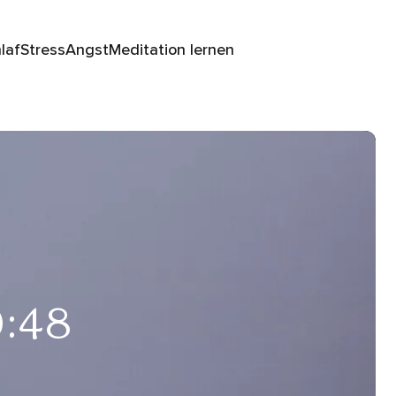
laf
Stress
Angst
Meditation lernen
0:48