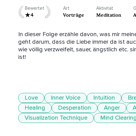
Bewertet
Art
Aktivität
G
4
Vorträge
Meditation
A
In dieser Folge erzähle davon, was mir meine
geht darum, dass die Liebe immer da ist au
wie völlig verzweifelt, sauer, ängstlich etc.
ist! 

Love
Inner Voice
Intuition
Br
Healing
Desperation
Anger
A
Visualization Technique
Mind Clearin