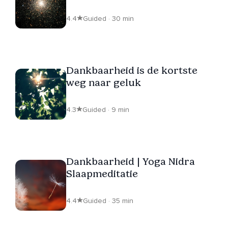
4.4
Guided · 30 min
Dankbaarheid is de kortste
weg naar geluk
4.3
Guided · 9 min
Dankbaarheid | Yoga Nidra
Slaapmeditatie
4.4
Guided · 35 min