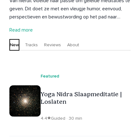
Van hieruit vloeide haar passie om geleide meditaties te
geven. Dit doet ze met een vleugje humor, eenvoud,
perspectieven en bewustwording op het pad naar
authenticiteit en vrijheid. Ze nam een zijsprongetje naar
Read more
oplossingsgericht coachen, verdiept zich momenteel in
Zen meditatie en Traumasensitieve Mindfulness (TSM)
New
Tracks
Reviews
About
Tevens had ze de speciale en eervolle taak mensen in
hun laatste levensfase te mogen begeleiden als
stervensbegeleider. Wat ze nog steeds een warm hart
toedraagt. Bezoek mijn website, schrijf je evt in voor de
Featured
nieuwsbrief en ontvang elke maand een gratis
exclusieve meditatie. www.susannavandijk.nl
Yoga Nidra Slaapmeditatie |
Loslaten
4.4
Guided · 30 min