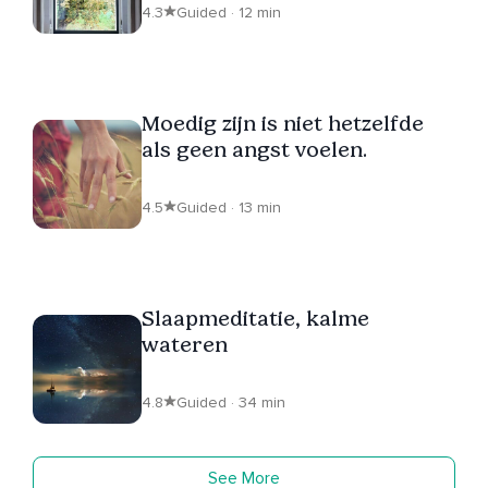
4.3
Guided · 12 min
Moedig zijn is niet hetzelfde
als geen angst voelen.
4.5
Guided · 13 min
Slaapmeditatie, kalme
wateren
4.8
Guided · 34 min
See More