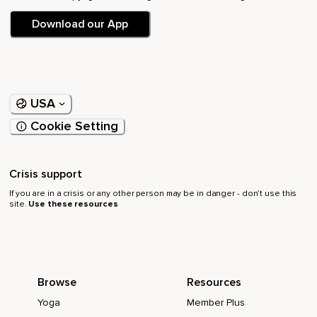
Profonde et magique.
Download our App
Prenez maintenant un moment.
Pour laisser le corps à.
Trouvez une position confortable.
USA
Et agréable.
Cookie Setting
Peut être allongé.
Ou peut-être autrement.
Crisis support
Laissez simplement le corps.
If you are in a crisis or any other person may be in danger - don’t use this
site.
Use these resources
Choisir ce qui lui convient le mieux à cet instant.
Sentez le support qui vous accueille.
Peut-être la douceur d'un coussin.
Browse
Resources
La chaleur n'inquiète.
Yoga
Member Plus
Et la présence du matelas.