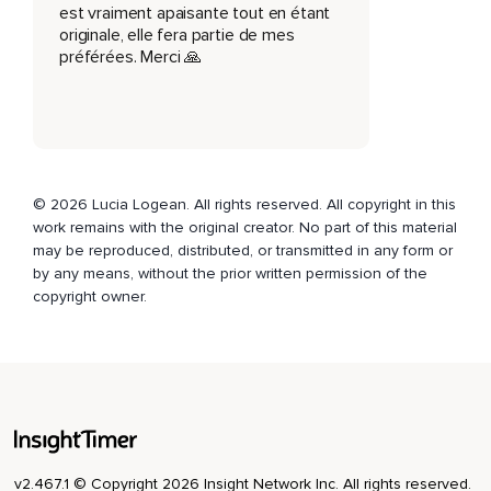
est vraiment apaisante tout en étant
Vous pouvez les transformer les adapter ou les laisser
originale, elle fera partie de mes
dissoudre.
préférées. Merci 🙏
Pour laisser place à vos propres paysages antérieurs.
Rien n'est en posé.
Et rien n'est figé.
Le pouvoir du voyage reste entre vos mains.
© 2026 Lucia Logean. All rights reserved. All copyright in this
work remains with the original creator. No part of this material
Dans votre imaginaire.
may be reproduced, distributed, or transmitted in any form or
by any means, without the prior written permission of the
Et dans votre rythme.
copyright owner.
Chaque méditation devient alors un acte.
Un espace de liberté.
Où le corps peut se relâcher.
Où le mental s'apaise.
Et où la nuit se fait douce,
v2.467.1 © Copyright 2026 Insight Network Inc. All rights reserved.