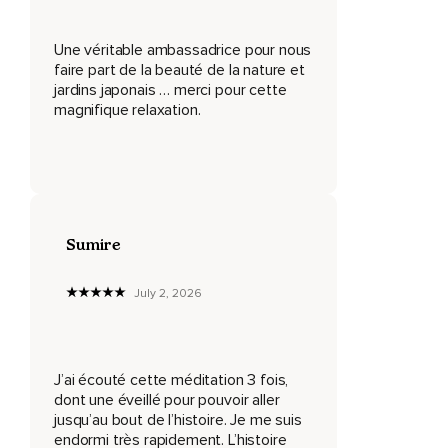
Dans les méditations pour le sommeil de Genki.
Le nom de plume de la psychologue de Luciano Jean.
Une véritable ambassadrice pour nous
faire part de la beauté de la nature et
Dans ses voyages nocturnes.
jardins japonais … merci pour cette
magnifique relaxation.
Je suis simplement un guide doux vers le sommeil.
Emprisant ça.
Qui accompagne.
Et qui vous amène vers des rêves merveilleux.
Sumire
Et c'est toujours vous.
Qui choisissait où aller.
July 2, 2026
Comment ressentir-là ?
Et quelles images laissaient naître.
J’ai écouté cette méditation 3 fois,
Les images que je propose.
dont une éveillé pour pouvoir aller
jusqu’au bout de l’histoire. Je me suis
Ne sont que des invitations.
endormi très rapidement. L’histoire