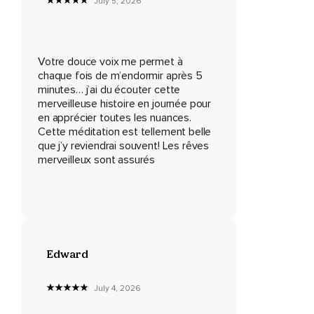
July 5, 2026
Là-bas,
Au cœur d'une nature riche et vibrante,
Se cacher un ducé gris.
Votre douce voix me permet à
chaque fois de m’endormir après 5
Le jardin des fées japonaises.
minutes… j’ai du écouter cette
Un sanctuaire enchanté,
merveilleuse histoire en journée pour
en apprécier toutes les nuances.
Invisible aux yeux pressés.
Cette méditation est tellement belle
que j’y reviendrai souvent! Les rêves
Et qui se révèle.
merveilleux sont assurés
À celles et ceux qui cherchent la détente.
La douceur et le sommeil profond.
Ce jardin vous attend comme une douce promesse.
Et dans quelques instants,
Edward
Vous allez le découvrir pas à pas.
July 4, 2026
Bienvenue.