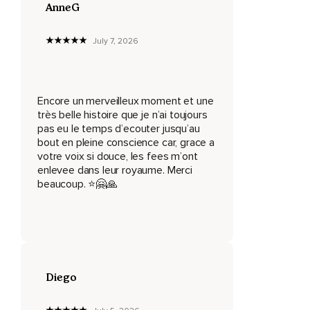
AnneG
Un sensation douce et un rêve qui apaise.
July 7, 2026
Le mental.
À cette merveilleuse capacité.
À rentrer dans des univers imaginatifs.
Encore un merveilleux moment et une
très belle histoire que je n’ai toujours
Sensoriel et relaxant.
pas eu le temps d’ecouter jusqu’au
bout en pleine conscience car, grace a
Qui permettent de réguler le système nerveux.
votre voix si douce, les fees m’ont
Et qui sont propices au lâcher-prise.
enlevee dans leur royaume. Merci
beaucoup. ⭐️🤗🙏
Et ses soeurs.
Je vous invite à un voyage.
Un voyageur.
Jusqu'au Japon.
Diego
Dans les environs du mont Hunzaine.