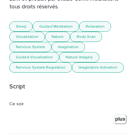
tous droits réservés.
Sleep
Guided Meditation
Relaxation
Visualization
Nature
Body Scan
Nervous System
Imagination
Guided Visualization
Nature Imagery
Nervous System Regulation
Imagination Activation
Script
Ce soir.
.
plus
.
C'est une nuit magique et relaxante.