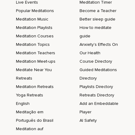
Live Events
Meditation Timer
Et tout cela de dévinir un coucou.
Popular Meditations
Become a Teacher
Annie.
Meditation Music
Better sleep guide
Un réfuge pour la nuit.
Meditation Playlists
How to meditate
Meditation Courses
guide
Il n'y a rien à faire.
Meditation Topics
Anxiety's Effects On
Iréna réussira.
Meditation Teachers
Our Health
Juste permettre au corps de s'installer.
Meditation Meet-ups
Course Directory
Deuxième taille.
Meditate Near You
Guided Meditations
Retreats
Directory
De se déposer comme il en a envie.
Meditation Retreats
Playlists Directory
Et si humain ?
Yoga Retreats
Retreats Directory
Veut se poser différemment,
English
Add an Embeddable
Elle peut le faire.
Meditação em
Player
Português do Brasil
AI Safety
Et si une jambe souhaite s'étirer.
Meditation auf
Aux 2 rapprochés Elle en a la liberté.