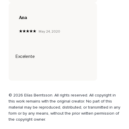
juntos,
En alegrías y tristezas.
Ana
Y es cierto,
Todas esas experiencias,
May 24, 2020
Todas las vivencias sostienen esa unión.
Pero ¿qué ha habido siempre en esa vida compartida?
Excelente
¿Cómo ha nacido esa unión?
¿El diálogo y la conversación han construido esa relación?
Pocas o muchas,
Las palabras son las que unen o separan a las personas.
© 2026 Elías Berntsson. All rights reserved. All copyright in
this work remains with the original creator. No part of this
Escuchar,
material may be reproduced, distributed, or transmitted in any
Entender,
form or by any means, without the prior written permission of
the copyright owner.
Responder.