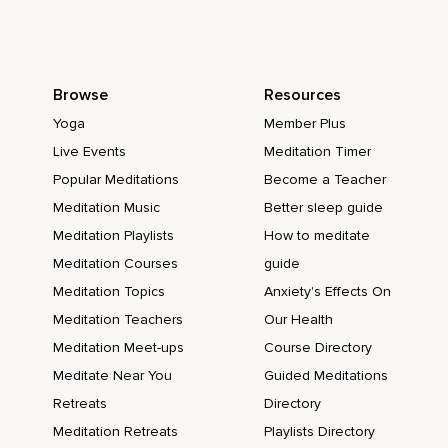
estaba diciendo no se correspondía con lo que tú
pensabas,
Con esos pensamientos que tu mente había puesto en ti.
Browse
Resources
¿Y por qué sucedió esto?
Yoga
Member Plus
Porque las palabras apuntan directamente a la mente,
Live Events
Meditation Timer
Y la mente está condicionada por las creencias y por el
Popular Meditations
Become a Teacher
ego.
Meditation Music
Better sleep guide
Así de sencillo.
Meditation Playlists
How to meditate
Meditation Courses
guide
Cuando hablas con alguien,
Meditation Topics
Anxiety's Effects On
Amigo,
Meditation Teachers
Our Health
Conocido,
Meditation Meet-ups
Course Directory
Familiar,
Meditate Near You
Guided Meditations
Retreats
Directory
Tu mente se pone en alerta,
Meditation Retreats
Playlists Directory
Tu ego se activa y busca qué creencias chocan con lo que