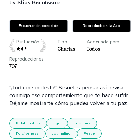
by
Elías Berntsson
Escuchar sin conexión
Reproducir en la App
Puntuación
Tipo
Adecuado para
4.9
Charlas
Todos
Reproducciones
707
"¡Todo me molesta!" Si sueles pensar así, revisa 
conmigo ese comportamiento que te hace sufrir. 
Déjame mostrarte cómo puedes volver a tu paz.
Relationships
Ego
Emotions
Forgiveness
Journaling
Peace