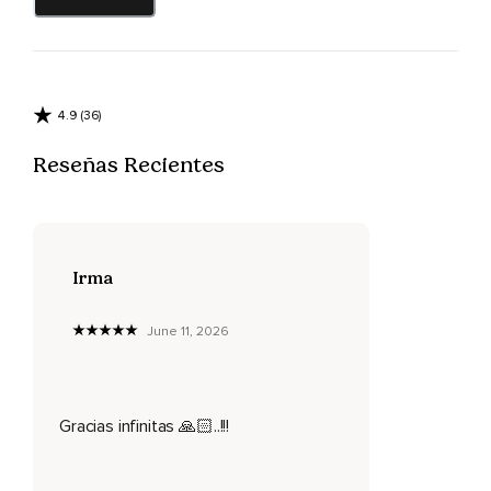
¿O,
Por el contrario,
Querrías huir de tu vida de siempre para instalarte en una
isla desierta?
4.9 (36)
Cuántas preguntas,
Reseñas Recientes
¿verdad?
Sí,
Son muchas,
Irma
Pero todas se refieren a lo mismo,
June 11, 2026
A tus vínculos con los demás,
A la forma en que te comunicas con esas personas que
tienes cerca.
Gracias infinitas 🙏🏻..!!!
¿No lo has pensado?
Seguramente supones que todo eso es normal,