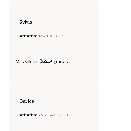
Porque a todos les pasa.
Todos tienen gente a la cual aprecian y con la que se
sienten bien,
Sylvia
Y también conocen otras personas que rechazan y que les
March 16, 2024
provocan mal humor.
Y así es,
A todos nos pasa.
Maravillosa 😊🙏🏼 gracias
Pero la gran noticia es que podemos mejorar ese aspecto
de nuestras vidas.
El gran punto en tu vida con nosotros son esas conexiones
que has tejido con quienes te rodean,
Carles
Tus vínculos.
¡Qué gran cosa son los vínculos!
October 10, 2023
Esos lazos que unen a las personas,