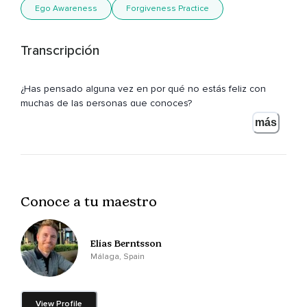
Ego Awareness
Forgiveness Practice
Transcripción
¿Has pensado alguna vez en por qué no estás feliz con
muchas de las personas que conoces?
más
¿Has analizado qué te une a ese amigo o amiga,
A ese ser humano que sientes cerca?
¿Te has preguntado por qué hay personas que te hacen
enojar,
Conoce a tu maestro
Que te provocan resentimiento,
Ira,
Elías Berntsson
Málaga, Spain
Celos?
¿Te sientes demasiado solo?
View Profile