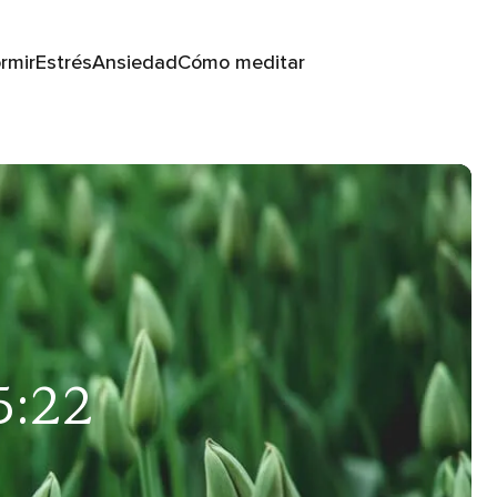
rmir
Estrés
Ansiedad
Cómo meditar
5:22