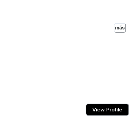
más
 él.
View Profile