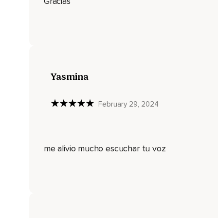
Gracias
Sin importar lo indeseable o inesperado,
Lo intenso o incómodo que resulte.
No está fundamentalmente en tu contra.
Más bien,
Se trata de una parte asustada,
Yasmina
Dentro de ti mismo,
Que quiere desesperadamente ser amada,
February 29, 2024
Incluida.
El dolor no se trata de una amenaza,
me alivio mucho escuchar tu voz
Sino quizá de tu más grande maestro,
De tu más poderoso llamado a tu presencia,
A la vida misma.
Este es un amor firme,