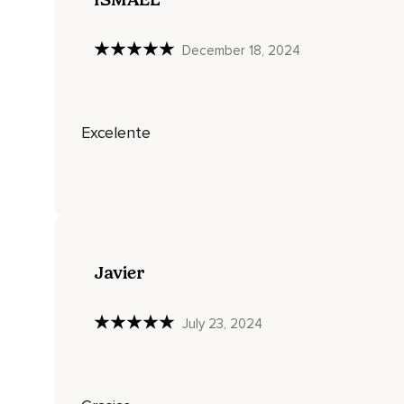
Sino una invitación siempre presente a recordar lo que real
December 18, 2024
Es una invitación al amor,
En cada momento de nuestras vidas.
En el amor,
Excelente
El dolor no es atacado,
Sino acogido en su propio hogar.
Tú no estás contenido en el dolor.
El dolor está en ti,
Javier
Acogido en tu inmenso corazón.
Es aceptado,
July 23, 2024
Incluso honrado por lo que es,
Una poderosa experiencia de la vida misma,