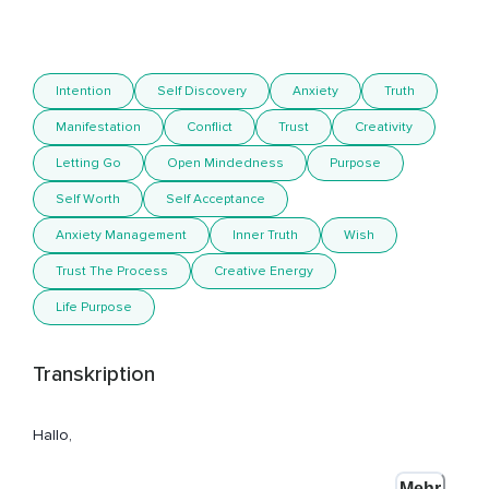
Intention
Self Discovery
Anxiety
Truth
Manifestation
Conflict
Trust
Creativity
Letting Go
Open Mindedness
Purpose
Self Worth
Self Acceptance
Anxiety Management
Inner Truth
Wish
Trust The Process
Creative Energy
Life Purpose
Transkription
Hallo,
Du heißt Be So Self Project,
Mehr