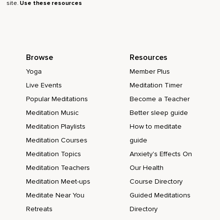
Und dann zu hören,
site.
Use these resources
Dass es vielleicht auch für den ein oder anderen irgendwie
hilfreich ist oder einfach auch nur zu hören,
Wie jemand anders durchs Leben geht.
Browse
Resources
Oder auch so meine älteren Folgen mit den Ängsten und so,
Yoga
Member Plus
Dass die manchen Leuten auch noch voll helfen und so.
Live Events
Meditation Timer
Popular Meditations
Become a Teacher
Macht mich mega,
Meditation Music
Better sleep guide
Mega froh und ich wollte einfach nur,
Meditation Playlists
How to meditate
Einfach nur mal kurz Danke sagen fürs Zuhören.
Meditation Courses
guide
Es macht mich mega happy.
Meditation Topics
Anxiety's Effects On
Meditation Teachers
Our Health
Ja und diese Folge,
Meditation Meet-ups
Course Directory
In der möchte ich über Bedürfnisse sprechen,
Meditate Near You
Guided Meditations
Die wir wahrnehmen oder auch Wünsche,
Retreats
Directory
Die wir wahrnehmen.