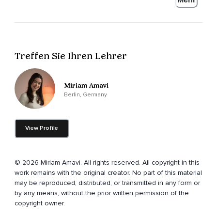
Ich bin Miriam und ich bin gerade ganz excited.
Ich habe irgendwie vor lange nichts mehr aufgenommen,
Ich irgendwie voll viel Uni-Stuff zu tun hatte.
Treffen Sie Ihren Lehrer
Aber ich hatte jetzt trotzdem Bock,
Weil ich voll inspiriert war und ja,
Miriam Amavi
Einfach was Kleines aufzunehmen.
Berlin, Germany
Und ich wollte,
View Profile
Bevor ich mit der Folge anfange,
Einmal ganz kurz mich ganz doll bedanken bei allen,
© 2026 Miriam Amavi. All rights reserved. All copyright in this
Die zuhören.
work remains with the original creator. No part of this material
Ich glaube,
may be reproduced, distributed, or transmitted in any form or
by any means, without the prior written permission of the
Ich habe es noch nie so explizit gemacht.
copyright owner.
Ich wollte einfach nur sagen,